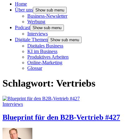
Home
Über uns
Show sub menu
Business-Newsletter
Werbung
Podcast
Show sub menu
Interviews
Digitale Themen
Show sub menu
Digitales Business
KI im Business
Produktives Arbeiten
Online-Marketing
Glossar
Schlagwort:
Vertriebs
Interviews
Blueprint für den B2B-Vertrieb #427