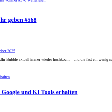
ian Vollmer #570
Weiterlesen
ehr geben #568
mber 2025
dIn-Bubble aktuell immer wieder hochkocht – und die fast ein wenig na
ei Google und KI Tools erhalten