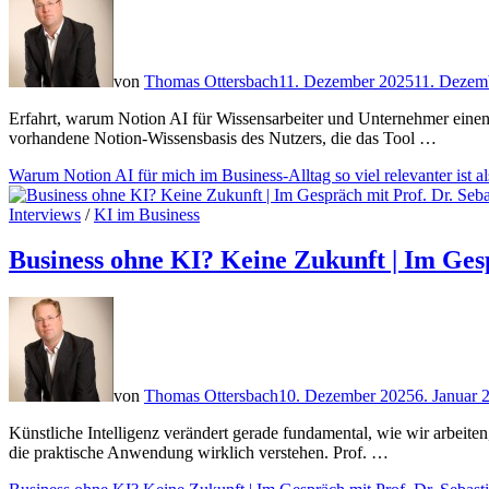
von
Thomas Ottersbach
11. Dezember 2025
11. Dezem
Erfahrt, warum Notion AI für Wissensarbeiter und Unternehmer einen s
vorhandene Notion-Wissensbasis des Nutzers, die das Tool …
Warum Notion AI für mich im Business-Alltag so viel relevanter ist a
Interviews
/
KI im Business
Business ohne KI? Keine Zukunft | Im Gesp
von
Thomas Ottersbach
10. Dezember 2025
6. Januar 
Künstliche Intelligenz verändert gerade fundamental, wie wir arbeite
die praktische Anwendung wirklich verstehen. Prof. …