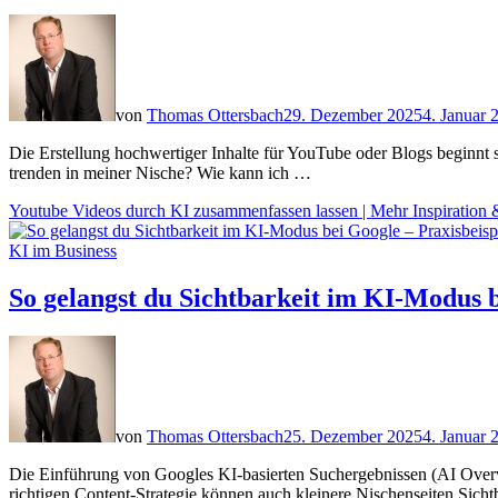
von
Thomas Ottersbach
29. Dezember 2025
4. Januar 
Die Erstellung hochwertiger Inhalte für YouTube oder Blogs beginnt 
trenden in meiner Nische? Wie kann ich …
Youtube Videos durch KI zusammenfassen lassen | Mehr Inspiration &
KI im Business
So gelangst du Sichtbarkeit im KI-Modus b
von
Thomas Ottersbach
25. Dezember 2025
4. Januar 
Die Einführung von Googles KI-basierten Suchergebnissen (AI Overview
richtigen Content-Strategie können auch kleinere Nischenseiten Sicht