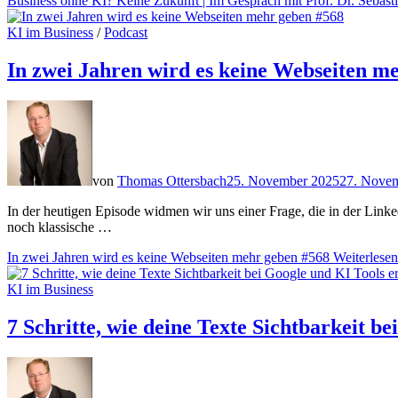
Business ohne KI? Keine Zukunft | Im Gespräch mit Prof. Dr. Sebast
KI im Business
/
Podcast
In zwei Jahren wird es keine Webseiten m
von
Thomas Ottersbach
25. November 2025
27. Nove
In der heutigen Episode widmen wir uns einer Frage, die in der Linke
noch klassische …
In zwei Jahren wird es keine Webseiten mehr geben #568
Weiterlesen
KI im Business
7 Schritte, wie deine Texte Sichtbarkeit b