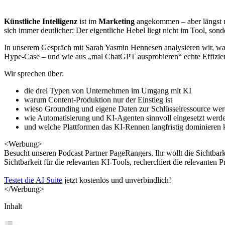
Künstliche Intelligenz
ist im
Marketing
angekommen – aber längst ni
sich immer deutlicher: Der eigentliche Hebel liegt nicht im Tool, sonde
In unserem Gespräch mit Sarah Yasmin Hennesen analysieren wir, waru
Hype-Case – und wie aus „mal ChatGPT ausprobieren“ echte Effizien
Wir sprechen über:
die drei Typen von Unternehmen im Umgang mit KI
warum Content-Produktion nur der Einstieg ist
wieso Grounding und eigene Daten zur Schlüsselressource we
wie Automatisierung und KI-Agenten sinnvoll eingesetzt werd
und welche Plattformen das KI-Rennen langfristig dominieren
<Werbung>
Besucht unseren Podcast Partner PageRangers. Ihr wollt die Sichtbark
Sichtbarkeit für die relevanten KI-Tools, recherchiert die relevanten
Testet die AI Suite
jetzt kostenlos und unverbindlich!
</Werbung>
Inhalt