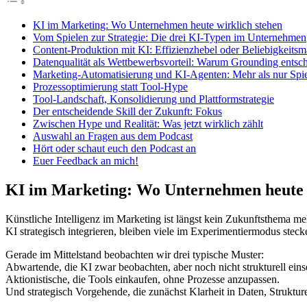
KI im Marketing: Wo Unternehmen heute wirklich stehen
Vom Spielen zur Strategie: Die drei KI-Typen im Unternehmen
Content-Produktion mit KI: Effizienzhebel oder Beliebigkeits
Datenqualität als Wettbewerbsvorteil: Warum Grounding entsc
Marketing-Automatisierung und KI-Agenten: Mehr als nur Spie
Prozessoptimierung statt Tool-Hype
Tool-Landschaft, Konsolidierung und Plattformstrategie
Der entscheidende Skill der Zukunft: Fokus
Zwischen Hype und Realität: Was jetzt wirklich zählt
Auswahl an Fragen aus dem Podcast
Hört oder schaut euch den Podcast an
Euer Feedback an mich!
KI im Marketing: Wo Unternehmen heute 
Künstliche Intelligenz im Marketing ist längst kein Zukunftsthema meh
KI strategisch integrieren, bleiben viele im Experimentiermodus steck
Gerade im Mittelstand beobachten wir drei typische Muster:
Abwartende, die KI zwar beobachten, aber noch nicht strukturell eins
Aktionistische, die Tools einkaufen, ohne Prozesse anzupassen.
Und strategisch Vorgehende, die zunächst Klarheit in Daten, Struktur