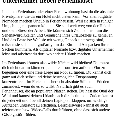
Unternehmer lieben Ferienhäuser
In einem Ferienhaus oder einer Ferienwohnung hast du die absolute
Privatsphäre, die dir ein Hotel nicht bieten kann. Vor allem digitale
Nomaden machen Urlaub in Ferienhäusern. Weil sie sich in ruhiger
Umgebung entspannen können. Sie sind weit weg von der Hektik
und dem Stress der Arbeit. Sie können sich Zeit nehmen, um die
Sehenswürdigkeiten und Geräusche ihres Urlaubsziels zu genießen.
Und das Beste ist: Weil sie mit wenig Gepäck unterwegs sind,
müssen sie sich nicht großartig um das Ein- und Auspacken ihrer
Sachen kümmern. Als digitaler Nomade bzw. digitaler Unternehmer
lebst und arbeitest du dort, wo andere Urlaub machen.
Im Ferienhaus können also wilde Nächte wild bleiben! Du musst
dich nicht darum kümmern, anderen Touristen auf dem Flur zu
begegnen oder eine freie Liege am Pool zu finden. Du kannst dich
ganz auf dich selbst und deine bestmögliche Entspannung
konzentrieren. Im Ferienhaus herrscht absolute Stille und Frieden –
zumindest, wenn du es so willst. Natürlich gibt es auch
Ferienhäuser, die an populären Plätzen stehen. Du hast die Qual der
Wahl und kannst deinen Urlaub nach dir abstimmen. Zudem kannst
du jederzeit und überall deinen Laptop aufklappen, um wichtige
Aufgaben ungestört zu erledigen. Beispielsweise kannst du auch
telefonieren bzw. Video-Calls durchführen, ohne dass sich andere
Gäste gestört fühlen.