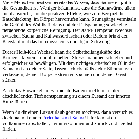
Viele Menschen besitzen bereits das Wissen, dass Saunieren gut für
die Gesundheit ist. Weniger bekannt ist, dass die Saunawärme allein
nicht ausreicht, um die positiven Effekte, wie zum Beispiel die
Entschlackung, im Körper hervorrufen kann. Saunagänge vermitteln
ein Gefühl des Wohlbefindens und der Entspannung sowie eine
tiefgehende körperliche Reinigung. Der starke Temperaturwechsel
zwischen Sauna und Kaltwasserduschen oder Bädern bringt den
Kreislauf und das Immunsystem so richtig in Schwung.
Dieser Heiß-Kalt Wechsel kann die Selbstheilungskräfte des
Körpers aktivieren und ihm helfen, Stresssituationen schneller und
erfolgreicher zu bewältigen. Mit dem richtigen ätherischen Öl in der
Sauna mit an deiner Seite, lassen sich ebenfalls deine Stimmungen
verbessern, deinen Körper extrem entspannen und deinen Geist
stärken.
Auch das Einwickeln in wärmende Bademäntel kann in der
abschließenden Tiefenentspannung zu einem Zustand der inneren
Ruhe führen.
Wenn du dir einen Luxusurlaub gönnen möchtest, dann versuch es
doch mal mit einem
Ferienhaus mit Sauna
! Hier kannst du
vollkommen abschalten, herunterkommen und zurück zu dir selbst
finden.