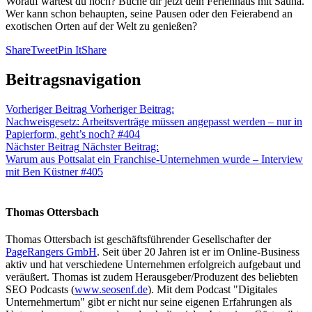
Worauf wartest du noch? Buche dir jetzt dein Ferienhaus mit Sauna.
Wer kann schon behaupten, seine Pausen oder den Feierabend an
exotischen Orten auf der Welt zu genießen?
Share
Tweet
Pin It
Share
Beitragsnavigation
Vorheriger Beitrag
Vorheriger Beitrag:
Nachweisgesetz: Arbeitsverträge müssen angepasst werden – nur in
Papierform, geht’s noch? #404
Nächster Beitrag
Nächster Beitrag:
Warum aus Pottsalat ein Franchise-Unternehmen wurde – Interview
mit Ben Küstner #405
Thomas Ottersbach
Thomas Ottersbach ist geschäftsführender Gesellschafter der
PageRangers GmbH
. Seit über 20 Jahren ist er im Online-Business
aktiv und hat verschiedene Unternehmen erfolgreich aufgebaut und
veräußert. Thomas ist zudem Herausgeber/Produzent des beliebten
SEO Podcasts (
www.seosenf.de
). Mit dem Podcast "Digitales
Unternehmertum" gibt er nicht nur seine eigenen Erfahrungen als