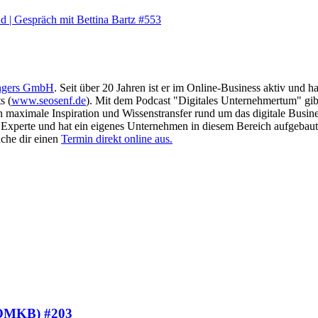
nd | Gespräch mit Bettina Bartz #553
ngers GmbH
. Seit über 20 Jahren ist er im Online-Business aktiv und 
s (
www.seosenf.de
). Mit dem Podcast "Digitales Unternehmertum" gibt
en maximale Inspiration und Wissenstransfer rund um das digitale Busin
as Experte und hat ein eigenes Unternehmen in diesem Bereich aufgebaut
che dir einen
Termin direkt online aus.
 (OMKB) #203