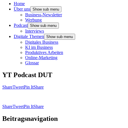
Home
Über uns
Show sub menu
Business-Newsletter
Werbung
Podcast
Show sub menu
Interviews
Digitale Themen
Show sub menu
Digitales Business
KI im Business
Produktives Arbeiten
Online-Marketing
Glossar
YT Podcast DUT
Share
Tweet
Pin It
Share
Share
Tweet
Pin It
Share
Beitragsnavigation