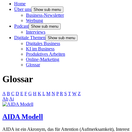
Home
Über uns
Show sub menu
Business-Newsletter
Werbung
Podcast
Show sub menu
Interviews
Digitale Themen
Show sub menu
Digitales Business
KI im Business
Produktives Arbeiten
Online-Marketing
Glossar
Glossar
A
B
C
D
E
F
G
H
K
L
M
N
P
R
S
T
W
Z
Ab
Ai
AIDA Modell
AIDA ist ein Akronym, das für Attention (Aufmerksamkeit), Interest