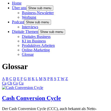
Home
Über uns
Show sub menu
Business-Newsletter
Werbung
Podcast
Show sub menu
Interviews
Digitale Themen
Show sub menu
Digitales Business
KI im Business
Produktives Arbeiten
Online-Marketing
Glossar
Glossar
A
B
C
D
E
F
G
H
K
L
M
N
P
R
S
T
W
Z
Ca
Ch
Co
Cu
Cash Conversion Cycle
Der Cash Conversion Cycle (CCC), auch bekannt als Netto-