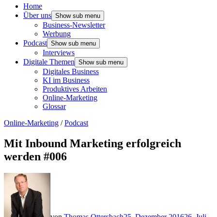
Home
Über uns
Show sub menu
Business-Newsletter
Werbung
Podcast
Show sub menu
Interviews
Digitale Themen
Show sub menu
Digitales Business
KI im Business
Produktives Arbeiten
Online-Marketing
Glossar
Online-Marketing
/
Podcast
Mit Inbound Marketing erfolgreich
werden #006
von
Thomas Ottersbach
25. Dezember 2016
26. Juli