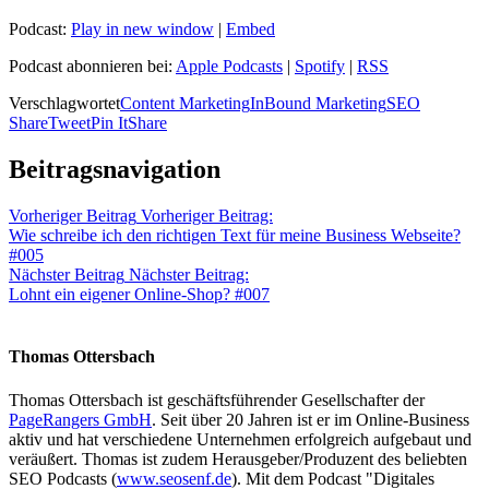
Podcast:
Play in new window
|
Embed
Podcast abonnieren bei:
Apple Podcasts
|
Spotify
|
RSS
Verschlagwortet
Content Marketing
InBound Marketing
SEO
Share
Tweet
Pin It
Share
Beitragsnavigation
Vorheriger Beitrag
Vorheriger Beitrag:
Wie schreibe ich den richtigen Text für meine Business Webseite?
#005
Nächster Beitrag
Nächster Beitrag:
Lohnt ein eigener Online-Shop? #007
Thomas Ottersbach
Thomas Ottersbach ist geschäftsführender Gesellschafter der
PageRangers GmbH
. Seit über 20 Jahren ist er im Online-Business
aktiv und hat verschiedene Unternehmen erfolgreich aufgebaut und
veräußert. Thomas ist zudem Herausgeber/Produzent des beliebten
SEO Podcasts (
www.seosenf.de
). Mit dem Podcast "Digitales