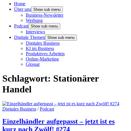
Home
Über uns
Show sub menu
Business-Newsletter
Werbung
Podcast
Show sub menu
Interviews
Digitale Themen
Show sub menu
Digitales Business
KI im Business
Produktives Arbeiten
Online-Marketing
Glossar
Schlagwort:
Stationärer
Handel
Digitales Business
/
Podcast
Einzelhändler aufgepasst – jetzt ist es
kurz nach Zwölf! #274