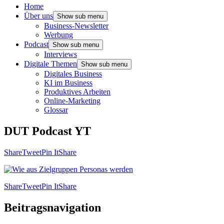
Home
Über uns
Show sub menu
Business-Newsletter
Werbung
Podcast
Show sub menu
Interviews
Digitale Themen
Show sub menu
Digitales Business
KI im Business
Produktives Arbeiten
Online-Marketing
Glossar
DUT Podcast YT
Share
Tweet
Pin It
Share
Share
Tweet
Pin It
Share
Beitragsnavigation