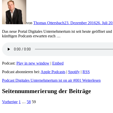
von
Thomas Ottersbach
23. Dezember 2016
26. Juli 2
Das neue Portal Digitales Unternehmertum ist seit heute geöffnet und 
künftigen Podcasts erwarten euch …
Podcast:
Play in new window
|
Embed
Podcast abonnieren bei:
Apple Podcasts
|
Spotify
|
RSS
Podcast Digitales Unternehmertum ist on air #001
Weiterlesen
Seitennummerierung der Beiträge
Vorherige
1
…
58
59