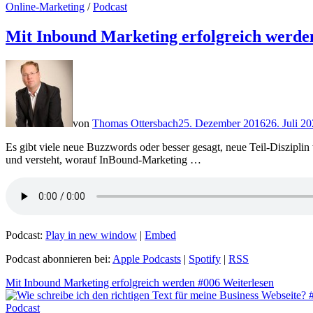
Online-Marketing
/
Podcast
Mit Inbound Marketing erfolgreich werde
von
Thomas Ottersbach
25. Dezember 2016
26. Juli 2
Es gibt viele neue Buzzwords oder besser gesagt, neue Teil-Disziplin
und versteht, worauf InBound-Marketing …
Podcast:
Play in new window
|
Embed
Podcast abonnieren bei:
Apple Podcasts
|
Spotify
|
RSS
Mit Inbound Marketing erfolgreich werden #006
Weiterlesen
Podcast