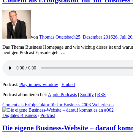
Content als Erfolgsfaktor für Ihr Business
von
Thomas Ottersbach
25. Dezember 2016
26. Juli 2
Das Thema Business Homepage und wie wichtig dieses ist und warum d
heutigen Podcast Episode geht …
Podcast:
Play in new window
|
Embed
Podcast abonnieren bei:
Apple Podcasts
|
Spotify
|
RSS
Content als Erfolgsfaktor für Ihr Business #003
Weiterlesen
Digitales Business
/
Podcast
Die eigene Business-Website – darauf kom