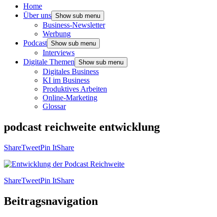
Home
Über uns
Show sub menu
Business-Newsletter
Werbung
Podcast
Show sub menu
Interviews
Digitale Themen
Show sub menu
Digitales Business
KI im Business
Produktives Arbeiten
Online-Marketing
Glossar
podcast reichweite entwicklung
Share
Tweet
Pin It
Share
Share
Tweet
Pin It
Share
Beitragsnavigation