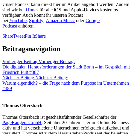
Unser Podcast kann direkt hier im Artikel angehört werden. Zudem
sind wir bei
iTunes
für alle iOS und Apple-Devices kostenlos
verfügbar. Auch könnt ihr unseren Podcast
bei
YouTube
,
Spotify
,
Amazon Music
oder
Google
Podcast
anhören.
Share
Tweet
Pin It
Share
Beitragsnavigation
Vorheriger Beitrag
Vorheriger Beitrag:
Die digitalen Herausforderungen der Stadt Bonn – im Gespräch mit
Friedrich Fuß #387
Nächster Beitrag
Nächster Beitrag:
Warum eigentlich? – die Frage nach dem Purpose im Unternehmen
#389
Thomas Ottersbach
Thomas Ottersbach ist geschäftsführender Gesellschafter der
PageRangers GmbH
. Seit über 20 Jahren ist er im Online-Business
aktiv und hat verschiedene Unternehmen erfolgreich aufgebaut und
veräußert. Thomas ist zudem Herausgeber/Produzent des beliebten