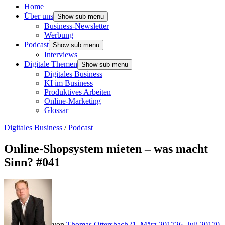
Home
Über uns
Show sub menu
Business-Newsletter
Werbung
Podcast
Show sub menu
Interviews
Digitale Themen
Show sub menu
Digitales Business
KI im Business
Produktives Arbeiten
Online-Marketing
Glossar
Digitales Business
/
Podcast
Online-Shopsystem mieten – was macht
Sinn? #041
von
Thomas Ottersbach
21. März 2017
26. Juli 2017
0