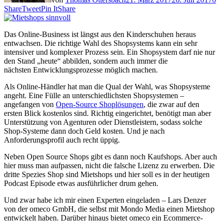
Share
Tweet
Pin It
Share
Das Online-Business ist längst aus den Kinderschuhen heraus
entwachsen. Die richtige Wahl des Shopsystems kann ein sehr
intensiver und komplexer Prozess sein. Ein Shopsystem darf nie nur
den Stand „heute“ abbilden, sondern auch immer die
nächsten Entwicklungsprozesse möglich machen.
Als Online-Händler hat man die Qual der Wahl, was Shopsysteme
angeht. Eine Fülle an unterschiedlichsten Shopsystemen –
angefangen von
Open-Source Shoplösungen
, die zwar auf den
ersten Blick kostenlos sind. Richtig eingerichtet, benötigt man aber
Unterstützung von Agenturen oder Dienstleistern, sodass solche
Shop-Systeme dann doch Geld kosten. Und je nach
Anforderungsprofil auch recht üppig.
Neben Open Source Shops gibt es dann noch Kaufshops. Aber auch
hier muss man aufpassen, nicht die falsche Lizenz zu erwerben. Die
dritte Spezies Shop sind Mietshops und hier soll es in der heutigen
Podcast Episode etwas ausführlicher drum gehen.
Und zwar habe ich mir einen Experten eingeladen – Lars Denzer
von der omeco GmbH, die selbst mit Mondo Media einen Mietshop
entwickelt haben. Darüber hinaus bietet omeco ein Ecommerce-