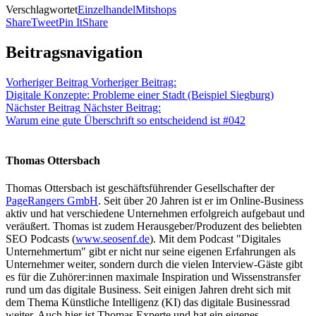
Verschlagwortet
Einzelhandel
Mitshops
Share
Tweet
Pin It
Share
Beitragsnavigation
Vorheriger Beitrag
Vorheriger Beitrag:
Digitale Konzepte: Probleme einer Stadt (Beispiel Siegburg)
Nächster Beitrag
Nächster Beitrag:
Warum eine gute Überschrift so entscheidend ist #042
Thomas Ottersbach
Thomas Ottersbach ist geschäftsführender Gesellschafter der
PageRangers GmbH
. Seit über 20 Jahren ist er im Online-Business
aktiv und hat verschiedene Unternehmen erfolgreich aufgebaut und
veräußert. Thomas ist zudem Herausgeber/Produzent des beliebten
SEO Podcasts (
www.seosenf.de
). Mit dem Podcast "Digitales
Unternehmertum" gibt er nicht nur seine eigenen Erfahrungen als
Unternehmer weiter, sondern durch die vielen Interview-Gäste gibt
es für die Zuhörer:innen maximale Inspiration und Wissenstransfer
rund um das digitale Business. Seit einigen Jahren dreht sich mit
dem Thema Künstliche Intelligenz (KI) das digitale Businessrad
weiter. Auch hier ist Thomas Experte und hat ein eigenes