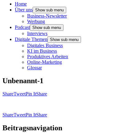
Home
Über uns
Show sub menu
Business-Newsletter
Werbung
Podcast
Show sub menu
Interviews
Digitale Themen
Show sub menu
Digitales Business
KI im Business
Produktives Arbeiten
Online-Marketing
Glossar
Unbenannt-1
Share
Tweet
Pin It
Share
Share
Tweet
Pin It
Share
Beitragsnavigation