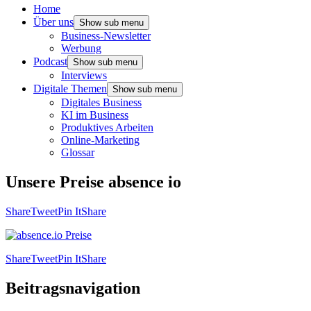
Home
Über uns
Show sub menu
Business-Newsletter
Werbung
Podcast
Show sub menu
Interviews
Digitale Themen
Show sub menu
Digitales Business
KI im Business
Produktives Arbeiten
Online-Marketing
Glossar
Unsere Preise absence io
Share
Tweet
Pin It
Share
Share
Tweet
Pin It
Share
Beitragsnavigation