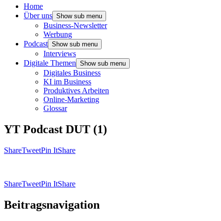
Home
Über uns
Show sub menu
Business-Newsletter
Werbung
Podcast
Show sub menu
Interviews
Digitale Themen
Show sub menu
Digitales Business
KI im Business
Produktives Arbeiten
Online-Marketing
Glossar
YT Podcast DUT (1)
Share
Tweet
Pin It
Share
Share
Tweet
Pin It
Share
Beitragsnavigation