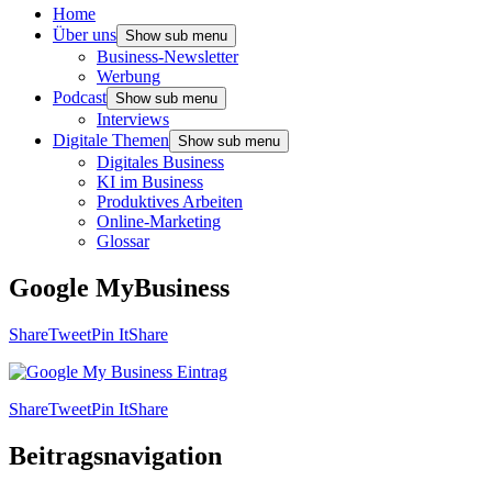
Home
Über uns
Show sub menu
Business-Newsletter
Werbung
Podcast
Show sub menu
Interviews
Digitale Themen
Show sub menu
Digitales Business
KI im Business
Produktives Arbeiten
Online-Marketing
Glossar
Google MyBusiness
Share
Tweet
Pin It
Share
Share
Tweet
Pin It
Share
Beitragsnavigation