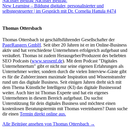
Nächster Beitrag
Nächster Beitrag:
New Learning – Bildung digitaler, personalisierter und
selbstgesteuerter | im Gespräch mit Dr. Cornelia Hattula #474
Thomas Ottersbach
Thomas Ottersbach ist geschäftsführender Gesellschafter der
PageRangers GmbH
. Seit über 20 Jahren ist er im Online-Business
aktiv und hat verschiedene Unternehmen erfolgreich aufgebaut und
veräußert. Thomas ist zudem Herausgeber/Produzent des beliebten
SEO Podcasts (
www.seosenf.de
). Mit dem Podcast "Digitales
Unternehmertum" gibt er nicht nur seine eigenen Erfahrungen als
Unternehmer weiter, sondern durch die vielen Interview-Gäste gibt
es für die Zuhörer:innen maximale Inspiration und Wissenstransfer
rund um das digitale Business. Seit einigen Jahren dreht sich mit
dem Thema Künstliche Intelligenz (KI) das digitale Businessrad
weiter. Auch hier ist Thomas Experte und hat ein eigenes
Unternehmen in diesem Bereich aufgebaut. Du suchst
Unterstützung für dein digitales Business und möchtest einen
kostenlosen Beratungstermin mit Thomas vereinbaren? Dann suche
dir einen
Termin direkt online aus.
Alle Beiträge ansehen von Thomas Ottersbach →