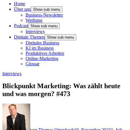
Home
Über uns
Show sub menu
Business-Newsletter
Werbung
Podcast
Show sub menu
Interviews
Digitale Themen
Show sub menu
Digitales Business
KI im Business
Produktives Arbeiten
Online-Marketing
Glossar
Interviews
Blickpunkt Marketing: Was zählt heute
und was morgen? #473
von
Thomas Ottersbach
19. November 2023
1. Juli