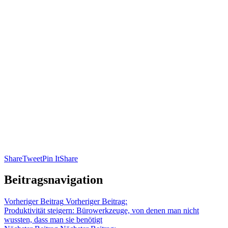
Share
Tweet
Pin It
Share
Beitragsnavigation
Vorheriger Beitrag
Vorheriger Beitrag:
Produktivität steigern: Bürowerkzeuge, von denen man nicht
wussten, dass man sie benötigt