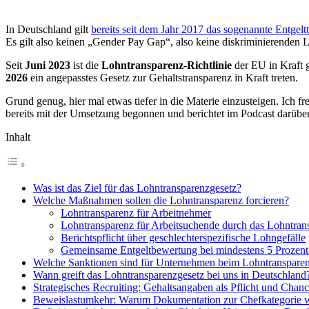
In Deutschland gilt
bereits seit dem Jahr 2017 das sogenannte Entgelt
Es gilt also keinen „Gender Pay Gap“, also keine diskriminierende
Seit
Juni 2023
ist die
Lohntransparenz-Richtlinie
der EU in Kraft 
2026
ein angepasstes Gesetz zur Gehaltstransparenz in Kraft treten.
Grund genug, hier mal etwas tiefer in die Materie einzusteigen. Ich fr
bereits mit der Umsetzung begonnen und berichtet im Podcast darüber
Inhalt
Was ist das Ziel für das Lohntransparenzgesetz?
Welche Maßnahmen sollen die Lohntransparenz forcieren?
Lohntransparenz für Arbeitnehmer
Lohntransparenz für Arbeitsuchende durch das Lohntran
Berichtspflicht über geschlechterspezifische Lohngefälle
Gemeinsame Entgeltbewertung bei mindestens 5 Prozent
Welche Sanktionen sind für Unternehmen beim Lohntransparen
Wann greift das Lohntransparenzgesetz bei uns in Deutschland
Strategisches Recruiting: Gehaltsangaben als Pflicht und Chan
Beweislastumkehr: Warum Dokumentation zur Chefkategorie 