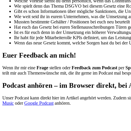
Welche Vorteile siehst du denn persönlich, wenn das Lohntranspa
Wie spielt denn das Thema DSGVO bei diesem Gesetz eine Ro
Gibt es schon Informationen über mögliche Sanktionen, die U
Wie weit seid ihr in eurem Unternehmen, was die Umsetzung a
Mussten bestimmte Gehälter / Positionen bei euch neu beurteilt
Hat euch das Gesetz bei euren Stellenausschreibungen Türen ge
Ist es für euch denn in der Umsetzung ein höherer Verwaltun
Ihr habt für jede Mitarbeiterolle KPIs definiert, um das Leist
Wenn das neue Gesetz kommt, welche Sorgen hast du bei der Um
Euer Feedback an mich!
Wenn ihr mir eine
Frage
stellen oder
Feedback zum Podcast
per
Sp
teilt mir auch Themenwünsche mit, die ihr gerne im Podcast mal besp
Podcast anhören – im Browser direkt, bei 
Unser Podcast kann direkt hier im Artikel angehört werden. Zudem s
Music
oder
Google Podcast
anhören.