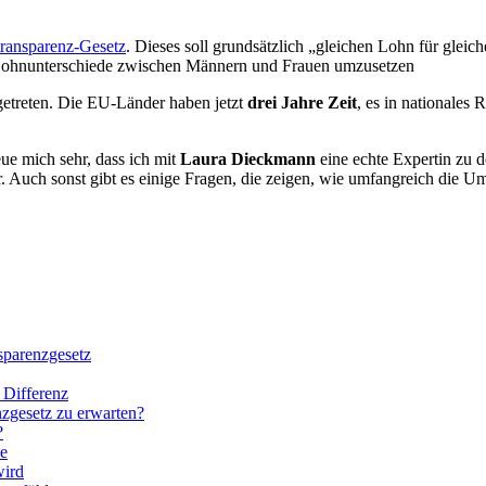
transparenz-Gesetz
. Dieses soll grundsätzlich „gleichen Lohn für gleic
n Lohnunterschiede zwischen Männern und Frauen umzusetzen
getreten. Die EU-Länder haben jetzt
drei Jahre Zeit
, es in nationales
eue mich sehr, dass ich mit
Laura Dieckmann
eine echte Expertin zu 
. Auch sonst gibt es einige Fragen, die zeigen, wie umfangreich die U
sparenzgesetz
 Differenz
zgesetz zu erwarten?
?
ce
wird