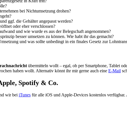
renzgesetz in Kraft tritt?
lle?
nternehmen bei Nichtumsetzung drohen?
ngeht?
 und ggf. die Gehälter angepasst werden?
öffnet oder eher verschlossen?
gsaufwand und wie wurde es aus der Belegschaft angenommen?
ungsprinzip besser umsetzen zu können. Wie habt ihr das gemacht?
setzung und was sollte unbedingt in ein finales Gesetz zur Lohntrans
rachnachricht
übermitteln wollt – egal, ob per Smartphone, Tablet od
rochen haben wollt. Alternativ könnt ihr mir gerne auch eine
E-Mail
sch
Apple, Spotify & Co.
ind wir bei
iTunes
für alle iOS und Apple-Devices kostenlos verfügbar.