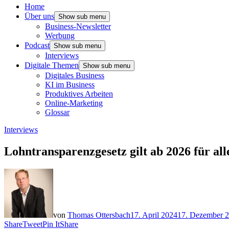
Home
Über uns
Show sub menu
Business-Newsletter
Werbung
Podcast
Show sub menu
Interviews
Digitale Themen
Show sub menu
Digitales Business
KI im Business
Produktives Arbeiten
Online-Marketing
Glossar
Interviews
Lohntransparenzgesetz gilt ab 2026 für al
von
Thomas Ottersbach
17. April 2024
17. Dezember 
Share
Tweet
Pin It
Share