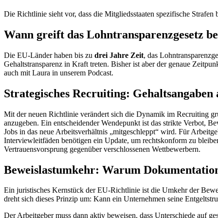
Die Richtlinie sieht vor, dass die Mitgliedsstaaten spezifische Stra
Wann greift das Lohntransparenzgesetz be
Die EU-Länder haben bis zu
drei Jahre Zeit
, das Lohntransparenzge
Gehaltstransparenz in Kraft treten. Bisher ist aber der genaue Zeitpu
auch mit Laura in unserem Podcast.
Strategisches Recruiting: Gehaltsangaben 
Mit der neuen Richtlinie verändert sich die Dynamik im Recruiting g
anzugeben. Ein entscheidender Wendepunkt ist das strikte Verbot, Bewe
Jobs in das neue Arbeitsverhältnis „mitgeschleppt“ wird. Für Arbeitg
Interviewleitfäden benötigen ein Update, um rechtskonform zu bleiben
Vertrauensvorsprung gegenüber verschlossenen Wettbewerbern.
Beweislastumkehr: Warum Dokumentation 
Ein juristisches Kernstück der EU-Richtlinie ist die Umkehr der Bew
dreht sich dieses Prinzip um: Kann ein Unternehmen seine Entgeltstru
Der Arbeitgeber muss dann aktiv beweisen, dass Unterschiede auf ge