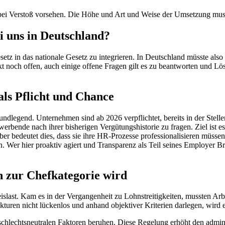
fen bei Verstoß vorsehen. Die Höhe und Art und Weise der Umsetzung mu
i uns in Deutschland?
setz in das nationale Gesetz zu integrieren. In Deutschland müsste also
nkt noch offen, auch einige offene Fragen gilt es zu beantworten und Lö
als Pflicht und Chance
rundlegend. Unternehmen sind ab 2026 verpflichtet, bereits in der Ste
rbende nach ihrer bisherigen Vergütungshistorie zu fragen. Ziel ist es
eber bedeutet dies, dass sie ihre HR-Prozesse professionalisieren müss
. Wer hier proaktiv agiert und Transparenz als Teil seines Employer Br
zur Chefkategorie wird
eislast. Kam es in der Vergangenheit zu Lohnstreitigkeiten, mussten A
kturen nicht lückenlos und anhand objektiver Kriterien darlegen, wird e
schlechtsneutralen Faktoren beruhen. Diese Regelung erhöht den admin