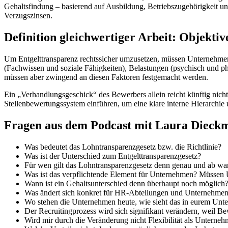
Gehaltsfindung – basierend auf Ausbildung, Betriebszugehörigkeit un
Verzugszinsen.
Definition gleichwertiger Arbeit: Objektiv
Um Entgelttransparenz rechtssicher umzusetzen, müssen Unternehmen d
(Fachwissen und soziale Fähigkeiten), Belastungen (psychisch und p
müssen aber zwingend an diesen Faktoren festgemacht werden.
Ein „Verhandlungsgeschick“ des Bewerbers allein reicht künftig nicht
Stellenbewertungssystem einführen, um eine klare interne Hierarchie
Fragen aus dem Podcast mit Laura Dieck
Was bedeutet das Lohntransparenzgesetz bzw. die Richtlinie?
Was ist der Unterschied zum Entgelttransparenzgesetz?
Für wen gilt das Lohntransparenzgesetz denn genau und ab w
Was ist das verpflichtende Element für Unternehmen? Müssen 
Wann ist ein Gehaltsunterschied denn überhaupt noch möglich
Was ändert sich konkret für HR-Abteilungen und Unternehmen,
Wo stehen die Unternehmen heute, wie sieht das in eurem Unt
Der Recruitingprozess wird sich signifikant verändern, weil B
Wird mir durch die Veränderung nicht Flexibilität als Unter