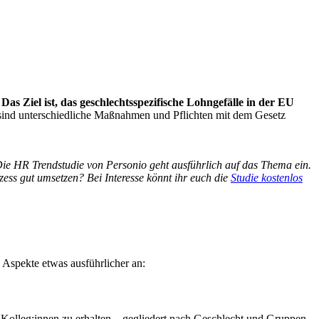
.
Das Ziel ist, das geschlechtsspezifische Lohngefälle in der EU
ße sind unterschiedliche Maßnahmen und Pflichten mit dem Gesetz
 Die HR Trendstudie von Personio geht ausführlich auf das Thema ein.
ess gut umsetzen? Bei Interesse könnt ihr euch die
Studie kostenlos
 Aspekte etwas ausführlicher an:
 Kolleg:innen zu erhalten – gegliedert nach Geschlecht und Gruppen