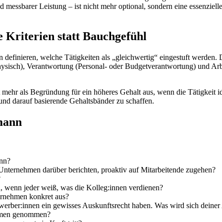
d messbarer Leistung – ist nicht mehr optional, sondern eine essenzi
e Kriterien statt Bauchgefühl
efinieren, welche Tätigkeiten als „gleichwertig“ eingestuft werden. Di
hysisch), Verantwortung (Personal- oder Budgetverantwortung) und Arbe
 mehr als Begründung für ein höheres Gehalt aus, wenn die Tätigkeit ide
 und darauf basierende Gehaltsbänder zu schaffen.
mann
ann?
Unternehmen darüber berichten, proaktiv auf Mitarbeitende zugehen?
?
 wenn jeder weiß, was die Kolleg:innen verdienen?
ernehmen konkret aus?
ewerber:innen ein gewisses Auskunftsrecht haben. Was wird sich deine
nehmen genommen?