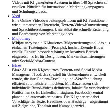
Videos mit KI-generierten Avataren in über 140 Sprachen zu
erstellen. Nützlich für internationale Marketingkampagnen
und Schulungsvideos.
Veed
Eine Online-Videobearbeitungsplattform mit KI-Funktionen
wie automatischen Untertiteln, Text-zu-Video-Konvertierung
und Sprachübersetzungen. Unterstützt die schnelle Erstellung
und Bearbeitung von Marketingvideos.
Midjourney
Midjourney
ist ein KI-basiertes Bildgenerierungstool, das aus
einfachen Texteingaben (Prompts), hochauflösende Bilder
erstellt. Es wird besonders häufig im kreativen Bereich
eingesetzt – z. B. für Designideen, Markenvisualisierungen
oder Social-Media-Content.
Blaze
Blaze AI
ist ein KI-gestütztes Content- und Social Media
Management Tool, das speziell für Unternehmen entwickelt
wurde, die ihre Content-Erstellung und -Veröffentlichung
effizient automatisieren möchten. Mit Blaze lassen sich
individuelle Brand-Voices definieren, Inhalte für verschiedene
Plattformen (z. B. LinkedIn, Instagram, Facebook) zentral
planen und automatisiert posten. Die KI generiert dabei
Vorschläge für Texte, Headlines oder Hashtags – abgestimmt
auf Zielgruppe, Tonalität und Kampagnenziel.