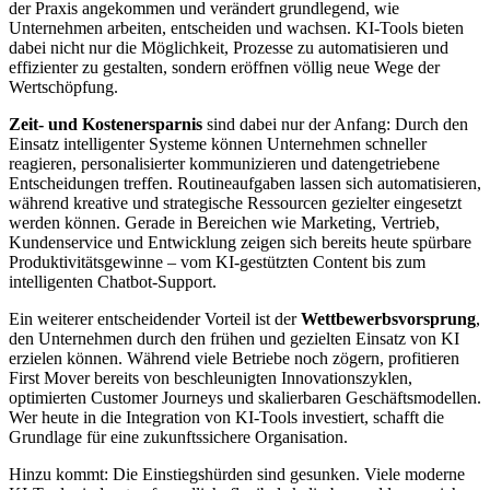
der Praxis angekommen und verändert grundlegend, wie
Unternehmen arbeiten, entscheiden und wachsen. KI-Tools bieten
dabei nicht nur die Möglichkeit, Prozesse zu automatisieren und
effizienter zu gestalten, sondern eröffnen völlig neue Wege der
Wertschöpfung.
Zeit- und Kostenersparnis
sind dabei nur der Anfang: Durch den
Einsatz intelligenter Systeme können Unternehmen schneller
reagieren, personalisierter kommunizieren und datengetriebene
Entscheidungen treffen. Routineaufgaben lassen sich automatisieren,
während kreative und strategische Ressourcen gezielter eingesetzt
werden können. Gerade in Bereichen wie Marketing, Vertrieb,
Kundenservice und Entwicklung zeigen sich bereits heute spürbare
Produktivitätsgewinne – vom KI-gestützten Content bis zum
intelligenten Chatbot-Support.
Ein weiterer entscheidender Vorteil ist der
Wettbewerbsvorsprung
,
den Unternehmen durch den frühen und gezielten Einsatz von KI
erzielen können. Während viele Betriebe noch zögern, profitieren
First Mover bereits von beschleunigten Innovationszyklen,
optimierten Customer Journeys und skalierbaren Geschäftsmodellen.
Wer heute in die Integration von KI-Tools investiert, schafft die
Grundlage für eine zukunftssichere Organisation.
Hinzu kommt: Die Einstiegshürden sind gesunken. Viele moderne