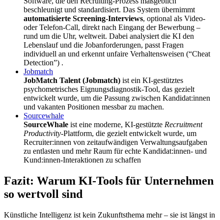
Software, die den Recruiting-Prozess maßgeblich
beschleunigt und standardisiert. Das System übernimmt
automatisierte Screening‑Interviews
, optional als Video-
oder Telefon-Call, direkt nach Eingang der Bewerbung –
rund um die Uhr, weltweit. Dabei analysiert die KI den
Lebenslauf und die Jobanforderungen, passt Fragen
individuell an und erkennt unfaire Verhaltensweisen (“Cheat
Detection”) .
Jobmatch
JobMatch Talent (Jobmatch)
ist ein KI-gestütztes
psychometrisches Eignungsdiagnostik-Tool, das gezielt
entwickelt wurde, um die Passung zwischen Kandidat:innen
und vakanten Positionen messbar zu machen.
Sourcewhale
SourceWhale
ist eine moderne, KI-gestützte
Recruitment
Productivity
-Plattform, die gezielt entwickelt wurde, um
Recruiter:innen von zeitaufwändigen Verwaltungsaufgaben
zu entlasten und mehr Raum für echte Kandidat:innen- und
Kund:innen-Interaktionen zu schaffen
Fazit: Warum KI-Tools für Unternehmen
so wertvoll sind
Künstliche Intelligenz ist kein Zukunftsthema mehr – sie ist längst in