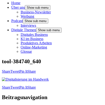
Home
Über uns
Show sub menu
Business-Newsletter
Werbung
Podcast
Show sub menu
Interviews
Digitale Themen
Show sub menu
Digitales Business
KI im Business
Produktives Arbeiten
Online-Marketing
Glossar
tool-384740_640
Share
Tweet
Pin It
Share
Share
Tweet
Pin It
Share
Beitragsnavigation