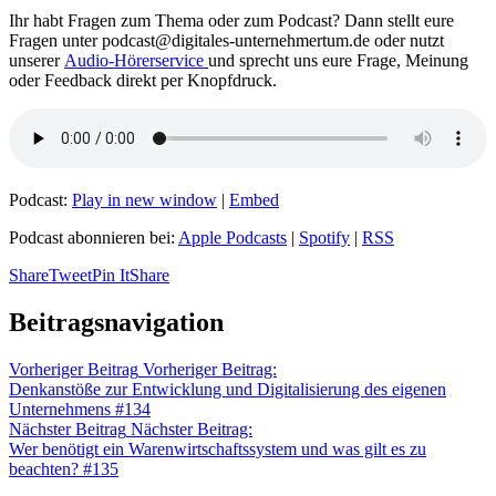
Ihr habt Fragen zum Thema oder zum Podcast? Dann stellt eure
Fragen unter podcast@digitales-unternehmertum.de oder nutzt
unserer
Audio-Hörerservice
und sprecht uns eure Frage, Meinung
oder Feedback direkt per Knopfdruck.
Podcast:
Play in new window
|
Embed
Podcast abonnieren bei:
Apple Podcasts
|
Spotify
|
RSS
Share
Tweet
Pin It
Share
Beitragsnavigation
Vorheriger Beitrag
Vorheriger Beitrag:
Denkanstöße zur Entwicklung und Digitalisierung des eigenen
Unternehmens #134
Nächster Beitrag
Nächster Beitrag:
Wer benötigt ein Warenwirtschaftssystem und was gilt es zu
beachten? #135