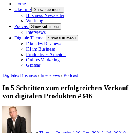
Home
Über uns
Show sub menu
Business-Newsletter
Werbung
Podcast
Show sub menu
Interviews
Digitale Themen
Show sub menu
Digitales Business
KI im Business
Produktives Arbeiten
Online-Marketing
Glossar
Digitales Business
/
Interviews
/
Podcast
In 5 Schritten zum erfolgreichen Verkauf
von digitalen Produkten #346
von
Thomas Ottersbach
30. Juni 2021
2. Juli 2021
0