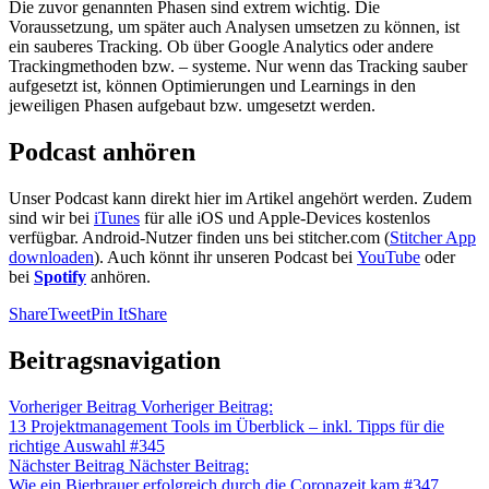
Die zuvor genannten Phasen sind extrem wichtig. Die
Voraussetzung, um später auch Analysen umsetzen zu können, ist
ein sauberes Tracking. Ob über Google Analytics oder andere
Trackingmethoden bzw. – systeme. Nur wenn das Tracking sauber
aufgesetzt ist, können Optimierungen und Learnings in den
jeweiligen Phasen aufgebaut bzw. umgesetzt werden.
Podcast anhören
Unser Podcast kann direkt hier im Artikel angehört werden. Zudem
sind wir bei
iTunes
für alle iOS und Apple-Devices kostenlos
verfügbar. Android-Nutzer finden uns bei stitcher.com (
Stitcher App
downloaden
). Auch könnt ihr unseren Podcast bei
YouTube
oder
bei
Spotify
anhören.
Share
Tweet
Pin It
Share
Beitragsnavigation
Vorheriger Beitrag
Vorheriger Beitrag:
13 Projektmanagement Tools im Überblick – inkl. Tipps für die
richtige Auswahl #345
Nächster Beitrag
Nächster Beitrag:
Wie ein Bierbrauer erfolgreich durch die Coronazeit kam #347