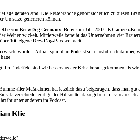
ieflage geraten sind. Die Reisebranche gehört sicherlich zu diesen Br
hrer Umsätze generieren können.
 Klie
von
BrewDog Germany
. Bereits im Jahr 2007 als Garagen-Bra
er Welt entwickelt. Mittlerweile betreibt das Unternehmen vier Brauer
m über 100 eigene BrewDog-Bars weltweit.
wischt worden. Adrian spricht im Podcast sehr ausführlich darüber, w
hatte.
t. Im Endeffekt sind wir besser aus der Krise herausgekommen als wir 
 Summe aller Maßnahmen hat letztlich dazu beigetragen, dass man gut a
insatz verschiedener digitaler Hilfsmittel dazu geführt, dass man sich a
ahrt ihr unter anderem im Podcast.
ian Klie
tlerweile?