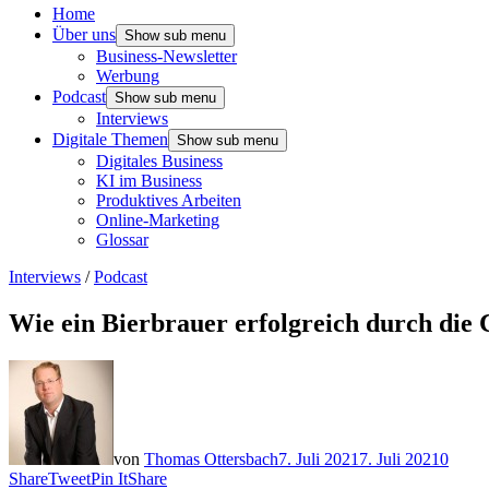
Home
Über uns
Show sub menu
Business-Newsletter
Werbung
Podcast
Show sub menu
Interviews
Digitale Themen
Show sub menu
Digitales Business
KI im Business
Produktives Arbeiten
Online-Marketing
Glossar
Interviews
/
Podcast
Wie ein Bierbrauer erfolgreich durch die
von
Thomas Ottersbach
7. Juli 2021
7. Juli 2021
0
Share
Tweet
Pin It
Share