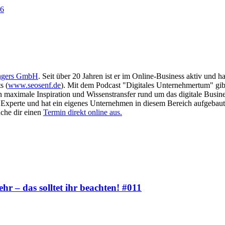
46
ngers GmbH
. Seit über 20 Jahren ist er im Online-Business aktiv und 
s (
www.seosenf.de
). Mit dem Podcast "Digitales Unternehmertum" gibt
en maximale Inspiration und Wissenstransfer rund um das digitale Busin
as Experte und hat ein eigenes Unternehmen in diesem Bereich aufgebaut
che dir einen
Termin direkt online aus.
hr – das solltet ihr beachten! #011