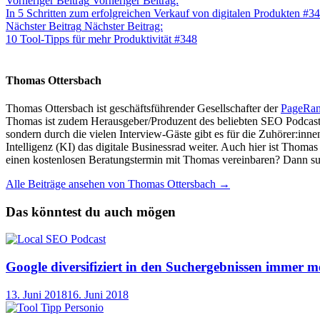
Vorheriger Beitrag
Vorheriger Beitrag:
In 5 Schritten zum erfolgreichen Verkauf von digitalen Produkten #3
Nächster Beitrag
Nächster Beitrag:
10 Tool-Tipps für mehr Produktivität #348
Thomas Ottersbach
Thomas Ottersbach ist geschäftsführender Gesellschafter der
PageRa
Thomas ist zudem Herausgeber/Produzent des beliebten SEO Podcast
sondern durch die vielen Interview-Gäste gibt es für die Zuhörer:inn
Intelligenz (KI) das digitale Businessrad weiter. Auch hier ist Thom
einen kostenlosen Beratungstermin mit Thomas vereinbaren? Dann su
Alle Beiträge ansehen von Thomas Ottersbach →
Das könntest du auch mögen
Google diversifiziert in den Suchergebnissen immer me
13. Juni 2018
16. Juni 2018