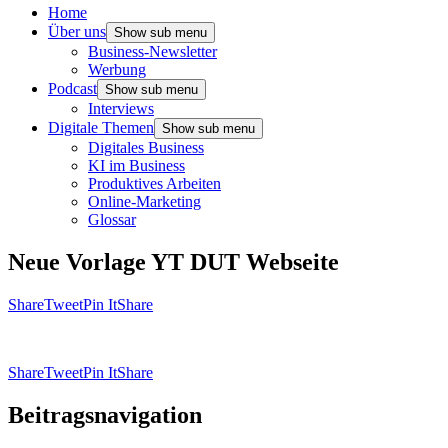
Home
Über uns
Show sub menu
Business-Newsletter
Werbung
Podcast
Show sub menu
Interviews
Digitale Themen
Show sub menu
Digitales Business
KI im Business
Produktives Arbeiten
Online-Marketing
Glossar
Neue Vorlage YT DUT Webseite
Share
Tweet
Pin It
Share
Share
Tweet
Pin It
Share
Beitragsnavigation