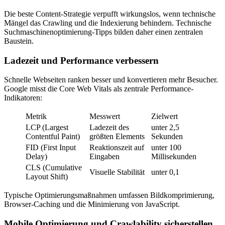
Die beste Content-Strategie verpufft wirkungslos, wenn technische
Mängel das Crawling und die Indexierung behindern. Technische
Suchmaschinenoptimierung-Tipps bilden daher einen zentralen
Baustein.
Ladezeit und Performance verbessern
Schnelle Webseiten ranken besser und konvertieren mehr Besucher.
Google misst die Core Web Vitals als zentrale Performance-
Indikatoren:
Metrik
Messwert
Zielwert
LCP (Largest
Ladezeit des
unter 2,5
Contentful Paint)
größten Elements
Sekunden
FID (First Input
Reaktionszeit auf
unter 100
Delay)
Eingaben
Millisekunden
CLS (Cumulative
Visuelle Stabilität
unter 0,1
Layout Shift)
Typische Optimierungsmaßnahmen umfassen Bildkomprimierung,
Browser-Caching und die Minimierung von JavaScript.
Mobile Optimierung und Crawlability sicherstellen