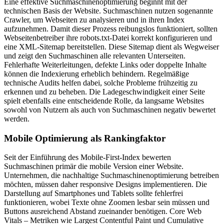
Eine effektive Suchmaschinenoptimierung beginnt mit der
technischen Basis der Website. Suchmaschinen nutzen sogenannte
Crawler, um Webseiten zu analysieren und in ihren Index
aufzunehmen. Damit dieser Prozess reibungslos funktioniert, sollten
Webseitenbetreiber ihre robots.txt-Datei korrekt konfigurieren und
eine XML-Sitemap bereitstellen. Diese Sitemap dient als Wegweiser
und zeigt den Suchmaschinen alle relevanten Unterseiten.
Fehlerhafte Weiterleitungen, defekte Links oder doppelte Inhalte
können die Indexierung erheblich behindern. Regelmäßige
technische Audits helfen dabei, solche Probleme frühzeitig zu
erkennen und zu beheben. Die Ladegeschwindigkeit einer Seite
spielt ebenfalls eine entscheidende Rolle, da langsame Websites
sowohl von Nutzern als auch von Suchmaschinen negativ bewertet
werden.
Mobile Optimierung als Rankingfaktor
Seit der Einführung des Mobile-First-Index bewerten
Suchmaschinen primär die mobile Version einer Website.
Unternehmen, die nachhaltige Suchmaschinenoptimierung betreiben
möchten, müssen daher responsive Designs implementieren. Die
Darstellung auf Smartphones und Tablets sollte fehlerfrei
funktionieren, wobei Texte ohne Zoomen lesbar sein müssen und
Buttons ausreichend Abstand zueinander benötigen. Core Web
Vitals – Metriken wie Largest Contentful Paint und Cumulative