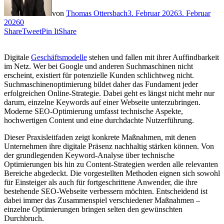
von
Thomas Ottersbach
3. Februar 2026
3. Februar
2026
0
Share
Tweet
Pin It
Share
Digitale
Geschäftsmodelle
stehen und fallen mit ihrer Auffindbarkeit
im Netz. Wer bei Google und anderen Suchmaschinen nicht
erscheint, existiert für potenzielle Kunden schlichtweg nicht.
Suchmaschinenoptimierung bildet daher das Fundament jeder
erfolgreichen Online-Strategie. Dabei geht es längst nicht mehr nur
darum, einzelne Keywords auf einer Webseite unterzubringen.
Moderne SEO-Optimierung umfasst technische Aspekte,
hochwertigen Content und eine durchdachte Nutzerführung.
Dieser Praxisleitfaden zeigt konkrete Maßnahmen, mit denen
Unternehmen ihre digitale Präsenz nachhaltig stärken können. Von
der grundlegenden Keyword-Analyse über technische
Optimierungen bis hin zu Content-Strategien werden alle relevanten
Bereiche abgedeckt. Die vorgestellten Methoden eignen sich sowohl
für Einsteiger als auch für fortgeschrittene Anwender, die ihre
bestehende SEO-Webseite verbessern möchten. Entscheidend ist
dabei immer das Zusammenspiel verschiedener Maßnahmen –
einzelne Optimierungen bringen selten den gewünschten
Durchbruch.