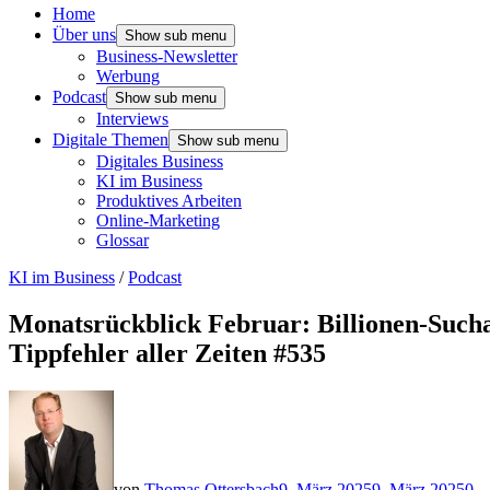
Home
Über uns
Show sub menu
Business-Newsletter
Werbung
Podcast
Show sub menu
Interviews
Digitale Themen
Show sub menu
Digitales Business
KI im Business
Produktives Arbeiten
Online-Marketing
Glossar
KI im Business
/
Podcast
Monatsrückblick Februar: Billionen-Sucha
Tippfehler aller Zeiten #535
von
Thomas Ottersbach
9. März 2025
9. März 2025
0