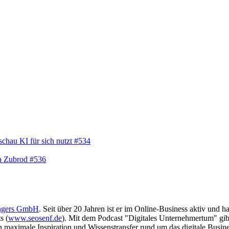
chau KI für sich nutzt #534
na Zubrod #536
ngers GmbH
. Seit über 20 Jahren ist er im Online-Business aktiv und 
s (
www.seosenf.de
). Mit dem Podcast "Digitales Unternehmertum" gibt
en maximale Inspiration und Wissenstransfer rund um das digitale Busin