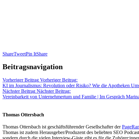
Share
Tweet
Pin It
Share
Beitragsnavigation
Vorheriger Beitrag
Vorheriger Beitrag:
KI im Journalismus: Revolution oder Risiko? Wie die Apotheken Ums
Nächster Beitrag
Nächster Beitrag:
Vereinbarkeit von Unternehmertum und Familie | Im Gespräch Mari
Thomas Ottersbach
Thomas Ottersbach ist geschäftsführender Gesellschafter der
PageRa
Thomas ist zudem Herausgeber/Produzent des beliebten SEO Podcast
sondern durch die vielen Interview-Gäste gibt es für die Zuhörer:inn