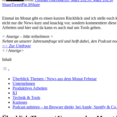
Share
Tweet
Pin It
Share
Einmal im Monat gibt es einen kurzen Rückblick und ich stelle euch 
nicht nur die News kurz und knackig vor, sondern kommentiere dies
Arbeiten und hier und da kann es auch mal um Tools gehen.
< Anzeige – bitte teilnehmen >
Nehmt an unserer Jahresumfrage teil und helft dabei, den Podcast n
=> Zur Umfrage
< / Anzeige>
Inhalt
Überblick Themen / News aus dem Monat Februar
Unternehmen
Produktives Arbeiten
KI
Technik & Tools
Kurioses
Podcast anhören – im Browser direkt, bei Apple, Spotify & Co.