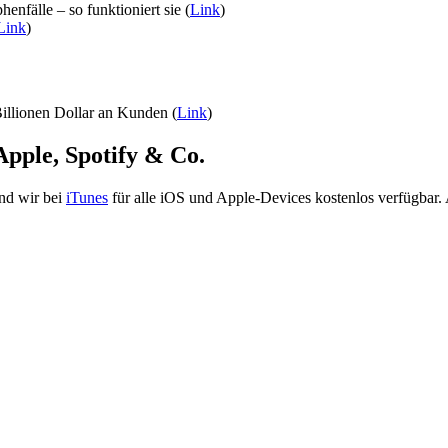
nfälle – so funktioniert sie (
Link
)
Link
)
Billionen Dollar an Kunden (
Link
)
Apple, Spotify & Co.
ind wir bei
iTunes
für alle iOS und Apple-Devices kostenlos verfügbar.