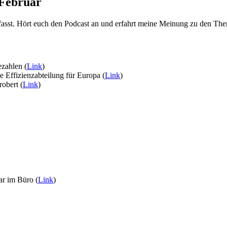
 Februar
asst. Hört euch den Podcast an und erfahrt meine Meinung zu den Th
ezahlen (
Link
)
 Effizienzabteilung für Europa (
Link
)
obert (
Link
)
ar im Büro (
Link
)