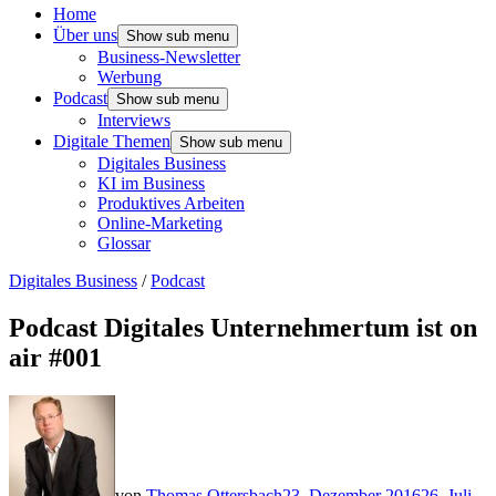
Home
Über uns
Show sub menu
Business-Newsletter
Werbung
Podcast
Show sub menu
Interviews
Digitale Themen
Show sub menu
Digitales Business
KI im Business
Produktives Arbeiten
Online-Marketing
Glossar
Digitales Business
/
Podcast
Podcast Digitales Unternehmertum ist on
air #001
von
Thomas Ottersbach
23. Dezember 2016
26. Juli