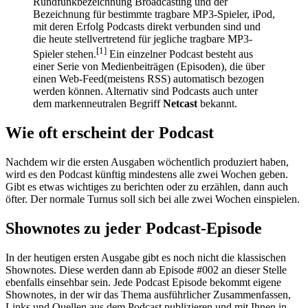
Rundfunkbezeichnung Broadcasting und der
Bezeichnung für bestimmte tragbare MP3-Spieler, iPod,
mit deren Erfolg Podcasts direkt verbunden sind und
die heute stellvertretend für jegliche tragbare MP3-
[1]
Spieler stehen.
Ein einzelner Podcast besteht aus
einer Serie von Medienbeiträgen (Episoden), die über
einen Web-Feed(meistens RSS) automatisch bezogen
werden können. Alternativ sind Podcasts auch unter
dem markenneutralen Begriff
Netcast
bekannt.
Wie oft erscheint der Podcast
Nachdem wir die ersten Ausgaben wöchentlich produziert haben,
wird es den Podcast künftig mindestens alle zwei Wochen geben.
Gibt es etwas wichtiges zu berichten oder zu erzählen, dann auch
öfter. Der normale Turnus soll sich bei alle zwei Wochen einspielen.
Shownotes zu jeder Podcast-Episode
In der heutigen ersten Ausgabe gibt es noch nicht die klassischen
Shownotes. Diese werden dann ab Episode #002 an dieser Stelle
ebenfalls einsehbar sein. Jede Podcast Episode bekommt eigene
Shownotes, in der wir das Thema ausführlicher Zusammenfassen,
Links und Quellen aus dem Podcast publizieren und mit Ihnen in