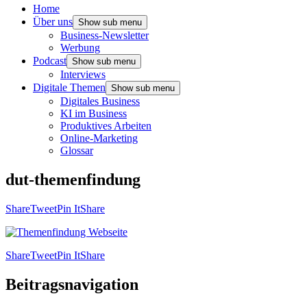
Home
Über uns
Show sub menu
Business-Newsletter
Werbung
Podcast
Show sub menu
Interviews
Digitale Themen
Show sub menu
Digitales Business
KI im Business
Produktives Arbeiten
Online-Marketing
Glossar
dut-themenfindung
Share
Tweet
Pin It
Share
Share
Tweet
Pin It
Share
Beitragsnavigation