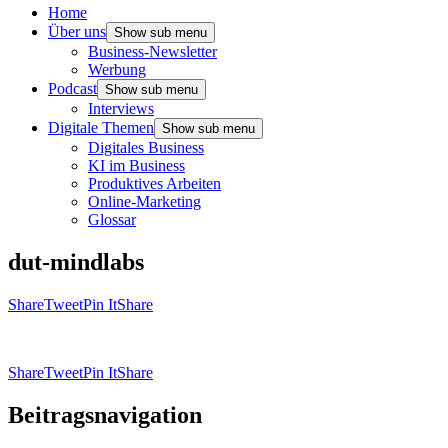
Home
Über uns
Show sub menu
Business-Newsletter
Werbung
Podcast
Show sub menu
Interviews
Digitale Themen
Show sub menu
Digitales Business
KI im Business
Produktives Arbeiten
Online-Marketing
Glossar
dut-mindlabs
Share
Tweet
Pin It
Share
Share
Tweet
Pin It
Share
Beitragsnavigation