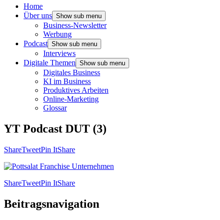
Home
Über uns
Show sub menu
Business-Newsletter
Werbung
Podcast
Show sub menu
Interviews
Digitale Themen
Show sub menu
Digitales Business
KI im Business
Produktives Arbeiten
Online-Marketing
Glossar
YT Podcast DUT (3)
Share
Tweet
Pin It
Share
Share
Tweet
Pin It
Share
Beitragsnavigation