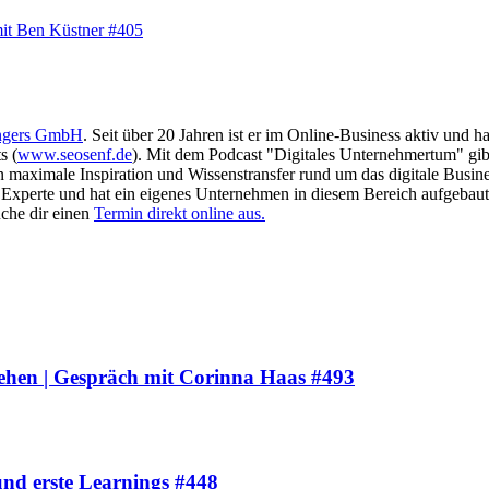
mit Ben Küstner #405
ngers GmbH
. Seit über 20 Jahren ist er im Online-Business aktiv und 
s (
www.seosenf.de
). Mit dem Podcast "Digitales Unternehmertum" gibt
en maximale Inspiration und Wissenstransfer rund um das digitale Busin
as Experte und hat ein eigenes Unternehmen in diesem Bereich aufgebaut
che dir einen
Termin direkt online aus.
ehen | Gespräch mit Corinna Haas #493
und erste Learnings #448