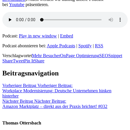
bei
Youtube
präsentieren.
Podcast:
Play in new window
|
Embed
Podcast abonnieren bei:
Apple Podcasts
|
Spotify
|
RSS
Verschlagwortet
Mehr Besucher
OnPage Optimierung
SEO
Snippet
Share
Tweet
Pin It
Share
Beitragsnavigation
Vorheriger Beitrag
Vorheriger Beitrag:
Workplace Modernisierung: Deutsche Unternehmen hinken
hinterher
Nächster Beitrag
Nächster Beitrag:
Amazon Marktplatz – direkt aus der Praxis brichtet! #032
Thomas Ottersbach