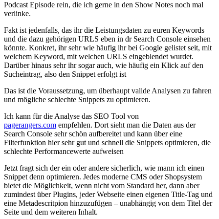
Podcast Episode rein, die ich gerne in den Show Notes noch mal
verlinke.
Fakt ist jedenfalls, das ihr die Leistungsdaten zu euren Keywords
und die dazu gehörigen URLS eben in dr Search Console einsehen
könnte. Konkret, ihr sehr wie häufig ihr bei Google gelistet seit, mit
welchem Keyword, mit welchen URLS eingeblendet wurdet.
Darüber hinaus sehr ihr sogar auch, wie häufig ein Klick auf den
Sucheintrag, also den Snippet erfolgt ist
Das ist die Voraussetzung, um überhaupt valide Analysen zu fahren
und mögliche schlechte Snippets zu optimieren.
Ich kann für die Analyse das SEO Tool von
pagerangers.com
empfehlen. Dort sieht man die Daten aus der
Search Console sehr schön aufbereitet und kann über eine
Filterfunktion hier sehr gut und schnell die Snippets optimieren, die
schlechte Performancewerte aufweisen
Jetzt fragt sich der ein oder andere sicherlich, wie mann ich einen
Snippet denn optimieren. Jedes moderne CMS oder Shopsystem
bietet die Möglichkeit, wenn nicht vom Standard her, dann aber
zumindest über Plugins, jeder Webseite einen eigenen Title-Tag und
eine Metadescritpion hinzuzufügen – unabhängig von dem Titel der
Seite und dem weiteren Inhalt.