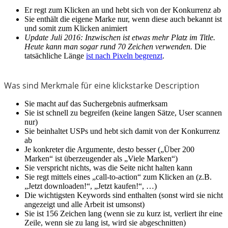
Er regt zum Klicken an und hebt sich von der Konkurrenz ab
Sie enthält die eigene Marke nur, wenn diese auch bekannt ist
und somit zum Klicken animiert
Update Juli 2016: Inzwischen ist etwas mehr Platz im Title.
Heute kann man sogar rund 70 Zeichen verwenden.
Die
tatsächliche Länge
ist nach Pixeln begrenzt
.
Was sind Merkmale für eine klickstarke Description
Sie macht auf das Suchergebnis aufmerksam
Sie ist schnell zu begreifen (keine langen Sätze, User scannen
nur)
Sie beinhaltet USPs und hebt sich damit von der Konkurrenz
ab
Je konkreter die Argumente, desto besser („Über 200
Marken“ ist überzeugender als „Viele Marken“)
Sie verspricht nichts, was die Seite nicht halten kann
Sie regt mittels eines „call-to-action“ zum Klicken an (z.B.
„Jetzt downloaden!“, „Jetzt kaufen!“, …)
Die wichtigsten Keywords sind enthalten (sonst wird sie nicht
angezeigt und alle Arbeit ist umsonst)
Sie ist 156 Zeichen lang (wenn sie zu kurz ist, verliert ihr eine
Zeile, wenn sie zu lang ist, wird sie abgeschnitten)