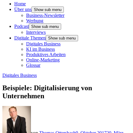
Home
Über uns
Show sub menu
Business-Newsletter
Werbung
Podcast
Show sub menu
Interviews
Digitale Themen
Show sub menu
Digitales Business
KI im Business
Produktives Arbeiten
Online-Marketing
Glossar
Digitales Business
Beispiele: Digitalisierung von
Unternehmen
von
Thomas Ottersbach
9. Oktober 2017
20. März