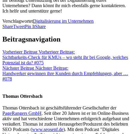
Ihr benötigt Unterstützung bei der Digitalisierung eures
Unternehmen? Dann könnt ihr mich ebenfalls gerne kontaktieren.
Ich helfe und unterstütze gerne!
Verschlagwortet
Digitalisierung im Unternehmen
Share
Tweet
Pin It
Share
Beitragsnavigation
Vorheriger Beitrag
Vorheriger Beitrag:
Sichtbarkeits-Check für KMUs – wo steht ihr bei Google, welches
Potenzial ist da? #075
Nächster Beitrag
Nächster Beitrag:
Handwerker gewinnen ihre Kunden durch Empfehlungen, aber …
#078
Thomas Ottersbach
Thomas Ottersbach ist geschäftsführender Gesellschafter der
PageRangers GmbH
. Seit über 20 Jahren ist er im Online-Business
aktiv und hat verschiedene Unternehmen erfolgreich aufgebaut und
veräußert. Thomas ist zudem Herausgeber/Produzent des beliebten
SEO Podcasts (
www.seosenf.de
). Mit dem Podcast "Digitales