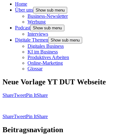
Home
Über uns
Show sub menu
Business-Newsletter
Werbung
Podcast
Show sub menu
Interviews
Digitale Themen
Show sub menu
Digitales Business
KI im Business
Produktives Arbeiten
Online-Marketing
Glossar
Neue Vorlage YT DUT Webseite
Share
Tweet
Pin It
Share
Share
Tweet
Pin It
Share
Beitragsnavigation