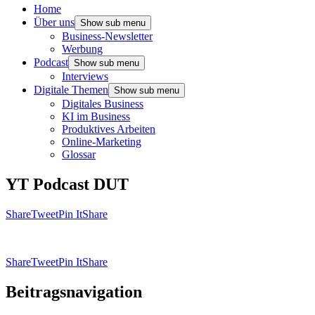
Home
Über uns
Show sub menu
Business-Newsletter
Werbung
Podcast
Show sub menu
Interviews
Digitale Themen
Show sub menu
Digitales Business
KI im Business
Produktives Arbeiten
Online-Marketing
Glossar
YT Podcast DUT
Share
Tweet
Pin It
Share
Share
Tweet
Pin It
Share
Beitragsnavigation