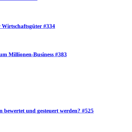
r Wirtschaftsgüter #334
um Millionen-Business #383
en bewertet und gesteuert werden? #525