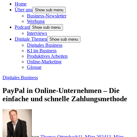
Home
Über uns
Show sub menu
Business-Newsletter
Werbung
Podcast
Show sub menu
Interviews
Digitale Themen
Show sub menu
Digitales Business
KI im Business
Produktives Arbeiten
Online-Marketing
Glossar
Digitales Business
PayPal in Online-Unternehmen – Die
einfache und schnelle Zahlungsmethode
von
Thomas Ottersbach
11. März 2024
13. März