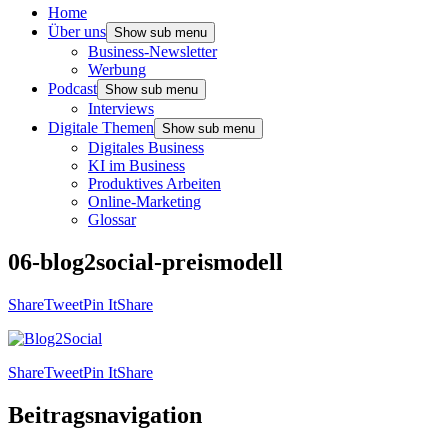
Home
Über uns
Show sub menu
Business-Newsletter
Werbung
Podcast
Show sub menu
Interviews
Digitale Themen
Show sub menu
Digitales Business
KI im Business
Produktives Arbeiten
Online-Marketing
Glossar
06-blog2social-preismodell
Share
Tweet
Pin It
Share
Share
Tweet
Pin It
Share
Beitragsnavigation