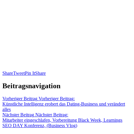
Share
Tweet
Pin It
Share
Beitragsnavigation
Vorheriger Beitrag
Vorheriger Beitrag:
Künstliche Intelligenz erobert das Dating-Business und verändert
alles
Nächster Beitrag
Nächster Beitrag:
Mitarbeiter eingeschlafen, Vorbereitung Black Week, Learnings
SEO DAY Konferenz, (Business Vlog)