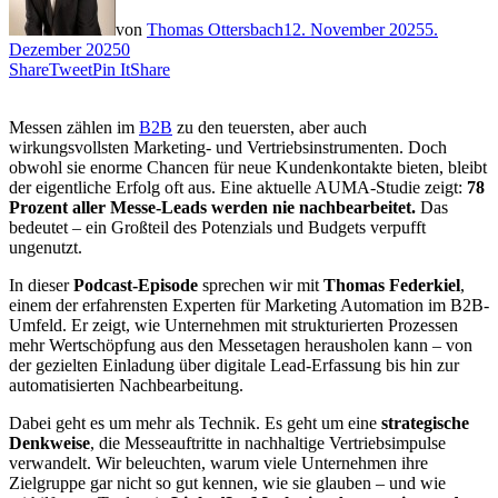
von
Thomas Ottersbach
12. November 2025
5.
Dezember 2025
0
Share
Tweet
Pin It
Share
Messen zählen im
B2B
zu den teuersten, aber auch
wirkungsvollsten Marketing- und Vertriebsinstrumenten. Doch
obwohl sie enorme Chancen für neue Kundenkontakte bieten, bleibt
der eigentliche Erfolg oft aus. Eine aktuelle AUMA-Studie zeigt:
78
Prozent aller Messe-Leads werden nie nachbearbeitet.
Das
bedeutet – ein Großteil des Potenzials und Budgets verpufft
ungenutzt.
In dieser
Podcast-Episode
sprechen wir mit
Thomas Federkiel
,
einem der erfahrensten Experten für Marketing Automation im B2B-
Umfeld. Er zeigt, wie Unternehmen mit strukturierten Prozessen
mehr Wertschöpfung aus den Messetagen herausholen kann – von
der gezielten Einladung über digitale Lead-Erfassung bis hin zur
automatisierten Nachbearbeitung.
Dabei geht es um mehr als Technik. Es geht um eine
strategische
Denkweise
, die Messeauftritte in nachhaltige Vertriebsimpulse
verwandelt. Wir beleuchten, warum viele Unternehmen ihre
Zielgruppe gar nicht so gut kennen, wie sie glauben – und wie