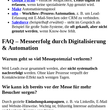
Google Forms
– einfache Möglichkeit,
Leads digital zu
erfassen
, wenn keine spezialisierte App genutzt wird.
Make
Automatisierungstool
n8n
–
Workflow-/Prozess-Automation
, z. B. um Lead-
Erfassung mit E-Mail-Strecken oder CRM zu verbinden.
Salesforce
(beispielhaft erwähnt)
– steht im Gespräch als
Beispiel für große Suite-Systeme, die
oft gekauft, aber nicht
genutzt werden
, wenn Know-how fehlt.
FAQ – Messeerfolg durch Digitalisierung
& Automation
Warum geht so viel Messepotenzial verloren?
Weil Leads zwar gesammelt werden, aber
nicht systematisch
nachverfolgt
werden. Ohne klare Prozesse verpufft der
Kontaktwärme-Effekt nach wenigen Tagen.
Wie kann ich bereits vor der Messe für mehr
Besucher sorgen?
Durch gezielte
Einladungskampagnen
, z. B. via LinkedIn, E-Mail
und Website-Hinweise. Wichtig ist, frühzeitig Interesse aufzubauen