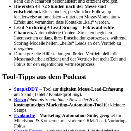
kann die Nacharbeit personalisiert und effizient erfolgen.
Die ersten 48–72 Stunden nach der Messe sind
entscheidend.
Ein schneller, persönlicher Follow-up –
idealerweise automatisiert – nutzt den Messe-Momentum-
Effekt und verhindert, dass Kontakte „kalt“ werden.
Lead Nurturing + Lead Scoring = Fokus auf echte
Chancen.
Automatisierte Content-Strecken begleiten
Interessenten entlang ihres Entscheidungsprozesses, während
Scoring-Modelle helfen, „heiße“ Leads an den Vertrieb zu
übergeben.
Durch gezielte Hilfestellungen für den Vertrieb bleibt die
Messenacharbeit effizient und der Vertrieb hat mehr Zeit und
Fokus für den eigentlichen Vertriebsprozess.
Tool-Tipps aus dem Podcast
SnapADDY
– Tool zur
digitalen Messe-Lead-Erfassung
am Stand (Tablet / Kontaktprofiling).
Brevo
(ehemals Sendinblue / Newsletter2Go)
–
kostengünstiges Marketing-Automation-Tool
für kleinere
Setups.
Evalanche
–
Marketing-Automation-Suite
, geeignet für
Mittelstand & Konzerne, mit starkem CRM-/Lead-Nurturing-
Fokus.