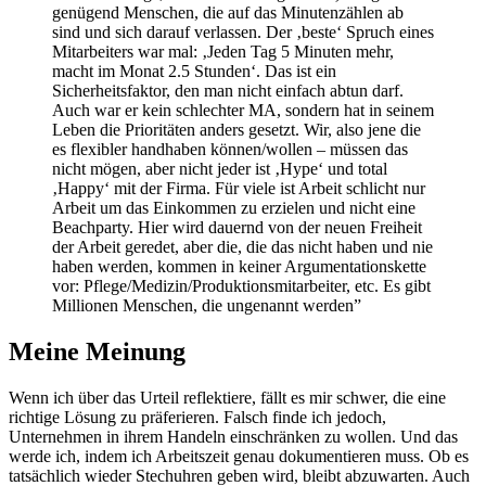
genügend Menschen, die auf das Minutenzählen ab
sind und sich darauf verlassen. Der ‚beste‘ Spruch eines
Mitarbeiters war mal: ‚Jeden Tag 5 Minuten mehr,
macht im Monat 2.5 Stunden‘. Das ist ein
Sicherheitsfaktor, den man nicht einfach abtun darf.
Auch war er kein schlechter MA, sondern hat in seinem
Leben die Prioritäten anders gesetzt. Wir, also jene die
es flexibler handhaben können/wollen – müssen das
nicht mögen, aber nicht jeder ist ‚Hype‘ und total
‚Happy‘ mit der Firma. Für viele ist Arbeit schlicht nur
Arbeit um das Einkommen zu erzielen und nicht eine
Beachparty. Hier wird dauernd von der neuen Freiheit
der Arbeit geredet, aber die, die das nicht haben und nie
haben werden, kommen in keiner Argumentationskette
vor: Pflege/Medizin/Produktionsmitarbeiter, etc. Es gibt
Millionen Menschen, die ungenannt werden”
Meine Meinung
Wenn ich über das Urteil reflektiere, fällt es mir schwer, die eine
richtige Lösung zu präferieren. Falsch finde ich jedoch,
Unternehmen in ihrem Handeln einschränken zu wollen. Und das
werde ich, indem ich Arbeitszeit genau dokumentieren muss. Ob es
tatsächlich wieder Stechuhren geben wird, bleibt abzuwarten. Auch