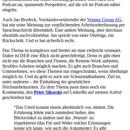
Podcast an, spannende Perspektive, auf die ich im Podcast näher
eingehe.
Auch Jan Bredeck, Vorstandsvorsitzender der
Veganz Group AG
,
hat mir seine Meinung zur verpflichtenden Arbeitszeiterfassung per
Sprachnachricht übermittelt. Eine andere Meinung, aber durchaus
ebenfalls nachvollziehbar. Jan spricht von einer Ohrfeige, ein
Rückschritt. Und er hat sicherlich recht.
Das Thema ist komplexer und breiter als man vielleicht vermutet.
Daher ist DER eine Blick nicht gerechtfertigt. Denn es gibt eben
nicht nur die Branchen und Firmen, die Remote-Work anbieten,
flexibles Arbeiten möglich machen. Es gibt auch Branchen und
Unternehmen, wo diese Themen nur eingeschränkt, wenn überhaupt
möglich ist. Und da geht es auch um Schutzmaßnahmen. Ziel ist,
unter anderem – die Einhaltung der gesetzlichen
Höchstarbeitszeiten. Zu dem Thema passt dann noch ein
Kommentar, den
Peter Sikorski
auf LinkedIn auf meinen Aufruf
geschrieben hat:
“Das Urteil kommt einem altertümlich vor, stimmt. Die
Erfahrung lehrte mich zumindest bisher, den
Blickwinkel zu ändern und das ‚Warum‘ zu
respektieren (das Für und Wider solcher Erfassungen
kenne ich lange, wie auch die Argumente): Es gibt