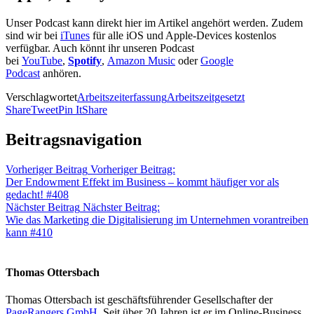
Unser Podcast kann direkt hier im Artikel angehört werden. Zudem
sind wir bei
iTunes
für alle iOS und Apple-Devices kostenlos
verfügbar. Auch könnt ihr unseren Podcast
bei
YouTube
,
Spotify
,
Amazon Music
oder
Google
Podcast
anhören.
Verschlagwortet
Arbeitszeiterfassung
Arbeitszeitgesetzt
Share
Tweet
Pin It
Share
Beitragsnavigation
Vorheriger Beitrag
Vorheriger Beitrag:
Der Endowment Effekt im Business – kommt häufiger vor als
gedacht! #408
Nächster Beitrag
Nächster Beitrag:
Wie das Marketing die Digitalisierung im Unternehmen vorantreiben
kann #410
Thomas Ottersbach
Thomas Ottersbach ist geschäftsführender Gesellschafter der
PageRangers GmbH
. Seit über 20 Jahren ist er im Online-Business