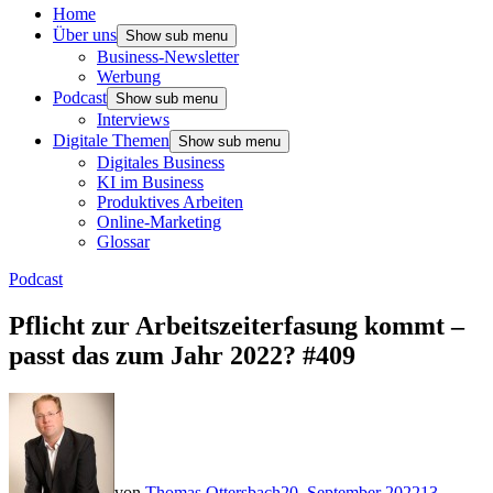
Home
Über uns
Show sub menu
Business-Newsletter
Werbung
Podcast
Show sub menu
Interviews
Digitale Themen
Show sub menu
Digitales Business
KI im Business
Produktives Arbeiten
Online-Marketing
Glossar
Podcast
Pflicht zur Arbeitszeiterfasung kommt –
passt das zum Jahr 2022? #409
von
Thomas Ottersbach
20. September 2022
13.