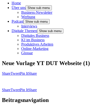
Home
Über uns
Show sub menu
Business-Newsletter
Werbung
Podcast
Show sub menu
Interviews
Digitale Themen
Show sub menu
Digitales Business
KI im Business
Produktives Arbeiten
Online-Marketing
Glossar
Neue Vorlage YT DUT Webseite (1)
Share
Tweet
Pin It
Share
Share
Tweet
Pin It
Share
Beitragsnavigation