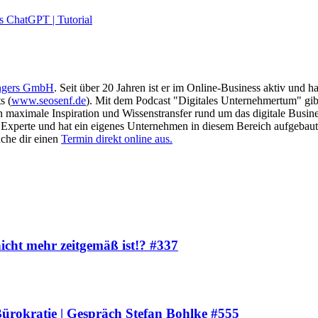
ls ChatGPT | Tutorial
ngers GmbH
. Seit über 20 Jahren ist er im Online-Business aktiv und 
s (
www.seosenf.de
). Mit dem Podcast "Digitales Unternehmertum" gibt
en maximale Inspiration und Wissenstransfer rund um das digitale Busin
as Experte und hat ein eigenes Unternehmen in diesem Bereich aufgebaut
che dir einen
Termin direkt online aus.
ht mehr zeitgemäß ist!? #337
ürokratie | Gespräch Stefan Bohlke #555