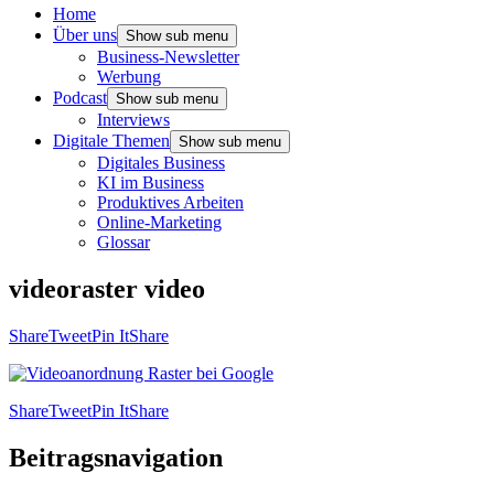
Home
Über uns
Show sub menu
Business-Newsletter
Werbung
Podcast
Show sub menu
Interviews
Digitale Themen
Show sub menu
Digitales Business
KI im Business
Produktives Arbeiten
Online-Marketing
Glossar
videoraster video
Share
Tweet
Pin It
Share
Share
Tweet
Pin It
Share
Beitragsnavigation