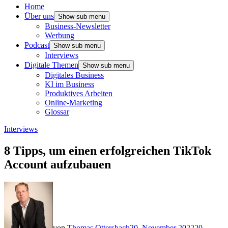
Home
Über uns
Show sub menu
Business-Newsletter
Werbung
Podcast
Show sub menu
Interviews
Digitale Themen
Show sub menu
Digitales Business
KI im Business
Produktives Arbeiten
Online-Marketing
Glossar
Interviews
8 Tipps, um einen erfolgreichen TikTok
Account aufzubauen
von
Thomas Ottersbach
20. November 2022
20.