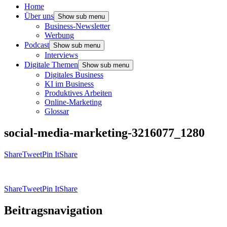
Home
Über uns
Show sub menu
Business-Newsletter
Werbung
Podcast
Show sub menu
Interviews
Digitale Themen
Show sub menu
Digitales Business
KI im Business
Produktives Arbeiten
Online-Marketing
Glossar
social-media-marketing-3216077_1280
Share
Tweet
Pin It
Share
Share
Tweet
Pin It
Share
Beitragsnavigation