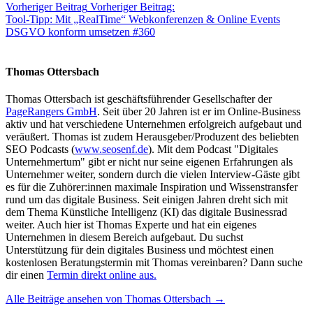
Vorheriger Beitrag
Vorheriger Beitrag:
Tool-Tipp: Mit „RealTime“ Webkonferenzen & Online Events
DSGVO konform umsetzen #360
Thomas Ottersbach
Thomas Ottersbach ist geschäftsführender Gesellschafter der
PageRangers GmbH
. Seit über 20 Jahren ist er im Online-Business
aktiv und hat verschiedene Unternehmen erfolgreich aufgebaut und
veräußert. Thomas ist zudem Herausgeber/Produzent des beliebten
SEO Podcasts (
www.seosenf.de
). Mit dem Podcast "Digitales
Unternehmertum" gibt er nicht nur seine eigenen Erfahrungen als
Unternehmer weiter, sondern durch die vielen Interview-Gäste gibt
es für die Zuhörer:innen maximale Inspiration und Wissenstransfer
rund um das digitale Business. Seit einigen Jahren dreht sich mit
dem Thema Künstliche Intelligenz (KI) das digitale Businessrad
weiter. Auch hier ist Thomas Experte und hat ein eigenes
Unternehmen in diesem Bereich aufgebaut. Du suchst
Unterstützung für dein digitales Business und möchtest einen
kostenlosen Beratungstermin mit Thomas vereinbaren? Dann suche
dir einen
Termin direkt online aus.
Alle Beiträge ansehen von Thomas Ottersbach →