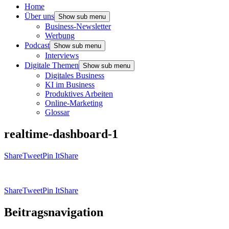
Home
Über uns
Show sub menu
Business-Newsletter
Werbung
Podcast
Show sub menu
Interviews
Digitale Themen
Show sub menu
Digitales Business
KI im Business
Produktives Arbeiten
Online-Marketing
Glossar
realtime-dashboard-1
Share
Tweet
Pin It
Share
Share
Tweet
Pin It
Share
Beitragsnavigation