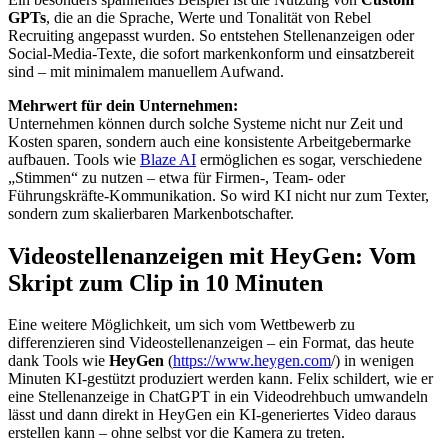
GPTs
, die an die Sprache, Werte und Tonalität von Rebel
Recruiting angepasst wurden. So entstehen Stellenanzeigen oder
Social-Media-Texte, die sofort markenkonform und einsatzbereit
sind – mit minimalem manuellem Aufwand.
Mehrwert für dein Unternehmen:
Unternehmen können durch solche Systeme nicht nur Zeit und
Kosten sparen, sondern auch eine konsistente Arbeitgebermarke
aufbauen. Tools wie
Blaze AI
ermöglichen es sogar, verschiedene
„Stimmen“ zu nutzen – etwa für Firmen-, Team- oder
Führungskräfte-Kommunikation. So wird KI nicht nur zum Texter,
sondern zum skalierbaren Markenbotschafter.
Videostellenanzeigen mit HeyGen: Vom
Skript zum Clip in 10 Minuten
Eine weitere Möglichkeit, um sich vom Wettbewerb zu
differenzieren sind Videostellenanzeigen – ein Format, das heute
dank Tools wie
HeyGen
(
https://www.heygen.com
/) in wenigen
Minuten KI-gestützt produziert werden kann. Felix schildert, wie er
eine Stellenanzeige in ChatGPT in ein Videodrehbuch umwandeln
lässt und dann direkt in HeyGen ein KI-generiertes Video daraus
erstellen kann – ohne selbst vor die Kamera zu treten.