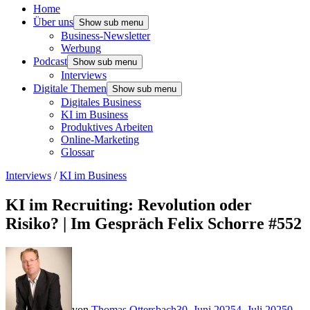
Home
Über uns
Show sub menu
Business-Newsletter
Werbung
Podcast
Show sub menu
Interviews
Digitale Themen
Show sub menu
Digitales Business
KI im Business
Produktives Arbeiten
Online-Marketing
Glossar
Interviews
/
KI im Business
KI im Recruiting: Revolution oder
Risiko? | Im Gespräch Felix Schorre #552
von
Thomas Ottersbach
30. Juni 2025
4. Juli 2025
0