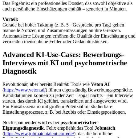
Das Ergebnis: ein professionelles Dossier, das sowohl objektive als
auch persönliche Einschätzungen enthält – generiert in Minuten.
Vorteil:
Gerade bei hoher Taktung (z. B. 5+ Gespräche pro Tag) gehen
manuelle Notizen und Zusammenfassungen an ihre Grenzen.
Automatisierte Lösungen erhöhen die Qualität der Einschätzung und
vermeiden menschliche Fehler oder Gedächtnislücken.
Advanced KI-Use-Cases: Bewerbungs-
Interviews mit KI und psychometrische
Diagnostik
Revolutionär, aber bereits Realität: Tools wie
Veton AI
(
https://www.veton.ai/
) führen eigenständig Bewerbungsgespräche.
Kandidat:innen können zu jeder Zeit – sogar nachts – ein Interview
starten, das durch KI geführt, transkribiert und ausgewertet wird.
Ein Einsatzszenario mit großem Potenzial für skalierbare
Einstellungsprozesse, z. B. bei Azubis oder Einstiegspositionen.
Noch spannender wird es bei
psychometrischer
Eignungsdiagnostik
. Felix empfiehlt das Tool
Jobmatch
(
https://www.jobmatchtalent.com/de/
), das die berufliche