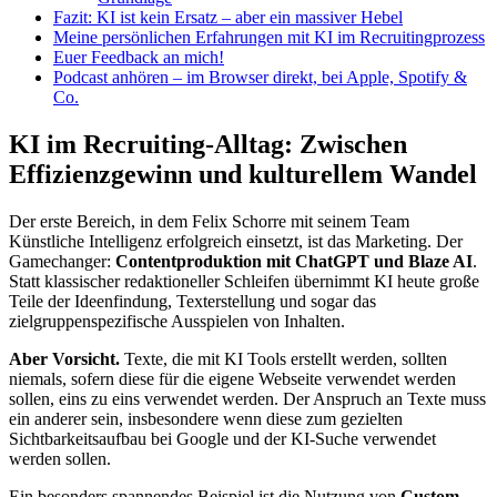
Fazit: KI ist kein Ersatz – aber ein massiver Hebel
Meine persönlichen Erfahrungen mit KI im Recruitingprozess
Euer Feedback an mich!
Podcast anhören – im Browser direkt, bei Apple, Spotify &
Co.
KI im Recruiting-Alltag: Zwischen
Effizienzgewinn und kulturellem Wandel
Der erste Bereich, in dem Felix Schorre mit seinem Team
Künstliche Intelligenz erfolgreich einsetzt, ist das Marketing. Der
Gamechanger:
Contentproduktion mit ChatGPT und Blaze AI
.
Statt klassischer redaktioneller Schleifen übernimmt KI heute große
Teile der Ideenfindung, Texterstellung und sogar das
zielgruppenspezifische Ausspielen von Inhalten.
Aber Vorsicht.
Texte, die mit KI Tools erstellt werden, sollten
niemals, sofern diese für die eigene Webseite verwendet werden
sollen, eins zu eins verwendet werden. Der Anspruch an Texte muss
ein anderer sein, insbesondere wenn diese zum gezielten
Sichtbarkeitsaufbau bei Google und der KI-Suche verwendet
werden sollen.
Ein besonders spannendes Beispiel ist die Nutzung von
Custom