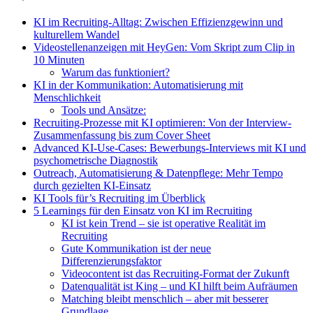
KI im Recruiting-Alltag: Zwischen Effizienzgewinn und
kulturellem Wandel
Videostellenanzeigen mit HeyGen: Vom Skript zum Clip in
10 Minuten
Warum das funktioniert?
KI in der Kommunikation: Automatisierung mit
Menschlichkeit
Tools und Ansätze:
Recruiting-Prozesse mit KI optimieren: Von der Interview-
Zusammenfassung bis zum Cover Sheet
Advanced KI-Use-Cases: Bewerbungs-Interviews mit KI und
psychometrische Diagnostik
Outreach, Automatisierung & Datenpflege: Mehr Tempo
durch gezielten KI-Einsatz
KI Tools für’s Recruiting im Überblick
5 Learnings für den Einsatz von KI im Recruiting
KI ist kein Trend – sie ist operative Realität im
Recruiting
Gute Kommunikation ist der neue
Differenzierungsfaktor
Videocontent ist das Recruiting-Format der Zukunft
Datenqualität ist King – und KI hilft beim Aufräumen
Matching bleibt menschlich – aber mit besserer
Grundlage