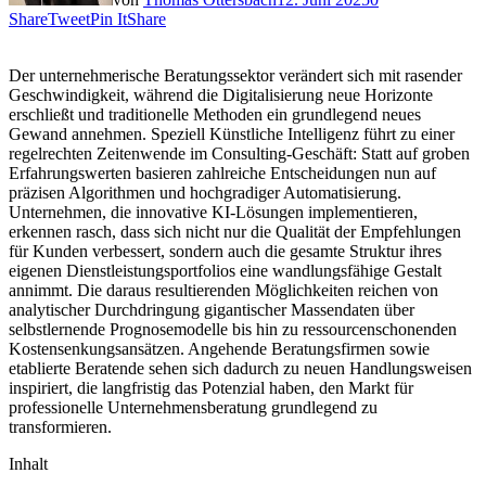
Share
Tweet
Pin It
Share
Der unternehmerische Beratungssektor verändert sich mit rasender
Geschwindigkeit, während die Digitalisierung neue Horizonte
erschließt und traditionelle Methoden ein grundlegend neues
Gewand annehmen. Speziell Künstliche Intelligenz führt zu einer
regelrechten Zeitenwende im Consulting-Geschäft: Statt auf groben
Erfahrungswerten basieren zahlreiche Entscheidungen nun auf
präzisen Algorithmen und hochgradiger Automatisierung.
Unternehmen, die innovative KI-Lösungen implementieren,
erkennen rasch, dass sich nicht nur die Qualität der Empfehlungen
für Kunden verbessert, sondern auch die gesamte Struktur ihres
eigenen Dienstleistungsportfolios eine wandlungsfähige Gestalt
annimmt. Die daraus resultierenden Möglichkeiten reichen von
analytischer Durchdringung gigantischer Massendaten über
selbstlernende Prognosemodelle bis hin zu ressourcenschonenden
Kostensenkungsansätzen. Angehende Beratungsfirmen sowie
etablierte Beratende sehen sich dadurch zu neuen Handlungsweisen
inspiriert, die langfristig das Potenzial haben, den Markt für
professionelle Unternehmensberatung grundlegend zu
transformieren.
Inhalt