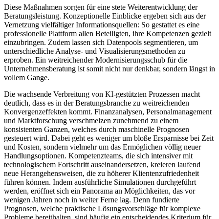
Diese Maßnahmen sorgen für eine stete Weiterentwicklung der
Beratungsleistung. Konzeptionelle Einblicke ergeben sich aus der
Vernetzung vielfältiger Informationsquellen: So gestattet es eine
professionelle Plattform allen Beteiligten, ihre Kompetenzen gezielt
einzubringen. Zudem lassen sich Datenpools segmentieren, um
unterschiedliche Analyse- und Visualisierungsmethoden zu
erproben. Ein weitreichender Modernisierungsschub für die
Unternehmensberatung ist somit nicht nur denkbar, sondern längst in
vollem Gange.
Die wachsende Verbreitung von KI-gestützten Prozessen macht
deutlich, dass es in der Beratungsbranche zu weitreichenden
Konvergenzeffekten kommt. Finanzanalysen, Personalmanagement
und Marktforschung verschmelzen zunehmend zu einem
konsistenten Ganzen, welches durch maschinelle Prognosen
gesteuert wird. Dabei geht es weniger um bloße Ersparnisse bei Zeit
und Kosten, sondern vielmehr um das Ermöglichen völlig neuer
Handlungsoptionen. Kompetenzteams, die sich intensiver mit
technologischem Fortschritt auseinandersetzen, kreieren laufend
neue Herangehensweisen, die zu höherer Klientenzufriedenheit
führen können. Indem ausführliche Simulationen durchgeführt
werden, eröffnet sich ein Panorama an Möglichkeiten, das vor
wenigen Jahren noch in weiter Ferne lag. Denn fundierte
Prognosen, welche praktische Lösungsvorschläge für komplexe
Probleme bereithalten, sind häufig ein entscheidendes Kriterium für