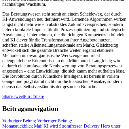
nachhaltiges Wachstum.
Das Beratungswesen steht somit an einem Scheideweg, der durch
KI-Anwendungen neu definiert wird. Lernende Algorithmen wirken
längst nicht mehr wie ein abstraktes Zukunftsversprechen, sondern
liefern konkrete Impulse für die Prozessoptimierung und strategische
Ausrichtung. Unternehmen, die die richtigen Kompetenzen bündeln
und KI clever für die Transformation ihrer Angebote nutzen,
schaffen starke Alleinstellungsmerkmale am Markt. Gleichzeitig
entwickelt sich die gesamte Branche weiter, ergänzt etablierte
Methoden um avantgardistische Werkzeuge und rückt
datengetriebene Erkenntnisse in den Mittelpunkt. Langfristig wird
dadurch eine umfassende Neubewertung von Beratungsprozessen
angestoßen – eine Entwicklung, die sich kaum mehr aufhalten lässt.
Die Revolution durch Künstliche Intelligenz ist bereits in vollem
Gange und prägt damit nicht nur die klassischen Ansätze, sondern
ebenso das Selbstverständnis der gesamten Branche.
Share
Tweet
Pin It
Share
Beitragsnavigation
Vorheriger Beitrag
Vorheriger Beitrag:
Monatsrückblick Mai: KI wird Stromfresser, Delivery Hero unter