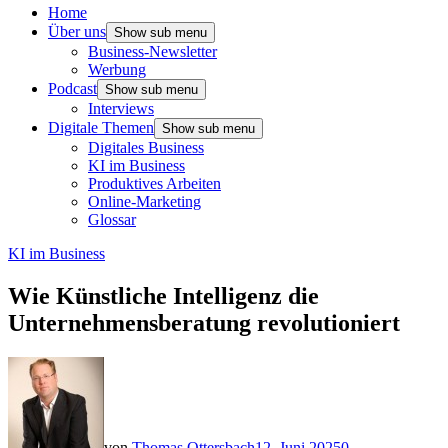
Home
Über uns
Show sub menu
Business-Newsletter
Werbung
Podcast
Show sub menu
Interviews
Digitale Themen
Show sub menu
Digitales Business
KI im Business
Produktives Arbeiten
Online-Marketing
Glossar
KI im Business
Wie Künstliche Intelligenz die
Unternehmensberatung revolutioniert
von
Thomas Ottersbach
12. Juni 2025
0