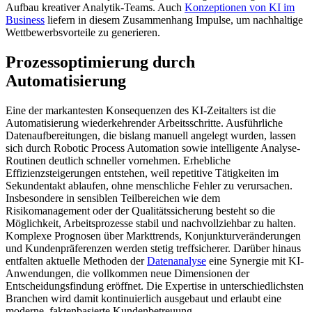
Aufbau kreativer Analytik-Teams. Auch
Konzeptionen von KI im
Business
liefern in diesem Zusammenhang Impulse, um nachhaltige
Wettbewerbsvorteile zu generieren.
Prozessoptimierung durch
Automatisierung
Eine der markantesten Konsequenzen des KI-Zeitalters ist die
Automatisierung wiederkehrender Arbeitsschritte. Ausführliche
Datenaufbereitungen, die bislang manuell angelegt wurden, lassen
sich durch Robotic Process Automation sowie intelligente Analyse-
Routinen deutlich schneller vornehmen. Erhebliche
Effizienzsteigerungen entstehen, weil repetitive Tätigkeiten im
Sekundentakt ablaufen, ohne menschliche Fehler zu verursachen.
Insbesondere in sensiblen Teilbereichen wie dem
Risikomanagement oder der Qualitätssicherung besteht so die
Möglichkeit, Arbeitsprozesse stabil und nachvollziehbar zu halten.
Komplexe Prognosen über Markttrends, Konjunkturveränderungen
und Kundenpräferenzen werden stetig treffsicherer. Darüber hinaus
entfalten aktuelle Methoden der
Datenanalyse
eine Synergie mit KI-
Anwendungen, die vollkommen neue Dimensionen der
Entscheidungsfindung eröffnet. Die Expertise in unterschiedlichsten
Branchen wird damit kontinuierlich ausgebaut und erlaubt eine
moderne, faktenbasierte Kundenbetreuung.