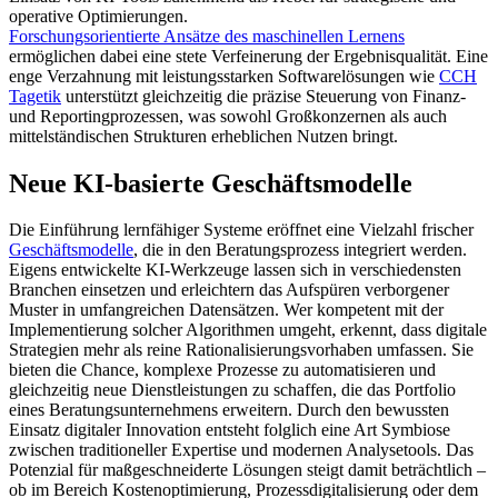
operative Optimierungen.
Forschungsorientierte Ansätze des maschinellen Lernens
ermöglichen dabei eine stete Verfeinerung der Ergebnisqualität. Eine
enge Verzahnung mit leistungsstarken Softwarelösungen wie
CCH
Tagetik
unterstützt gleichzeitig die präzise Steuerung von Finanz-
und Reportingprozessen, was sowohl Großkonzernen als auch
mittelständischen Strukturen erheblichen Nutzen bringt.
Neue KI-basierte Geschäftsmodelle
Die Einführung lernfähiger Systeme eröffnet eine Vielzahl frischer
Geschäftsmodelle
, die in den Beratungsprozess integriert werden.
Eigens entwickelte KI-Werkzeuge lassen sich in verschiedensten
Branchen einsetzen und erleichtern das Aufspüren verborgener
Muster in umfangreichen Datensätzen. Wer kompetent mit der
Implementierung solcher Algorithmen umgeht, erkennt, dass digitale
Strategien mehr als reine Rationalisierungsvorhaben umfassen. Sie
bieten die Chance, komplexe Prozesse zu automatisieren und
gleichzeitig neue Dienstleistungen zu schaffen, die das Portfolio
eines Beratungsunternehmens erweitern. Durch den bewussten
Einsatz digitaler Innovation entsteht folglich eine Art Symbiose
zwischen traditioneller Expertise und modernen Analysetools. Das
Potenzial für maßgeschneiderte Lösungen steigt damit beträchtlich –
ob im Bereich Kostenoptimierung, Prozessdigitalisierung oder dem