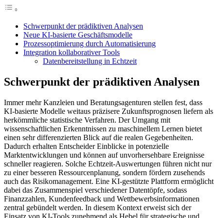
Schwerpunkt der prädiktiven Analysen
Neue KI-basierte Geschäftsmodelle
Prozessoptimierung durch Automatisierung
Integration kollaborativer Tools
Datenbereitstellung in Echtzeit
Schwerpunkt der prädiktiven Analysen
Immer mehr Kanzleien und Beratungsagenturen stellen fest, dass
KI-basierte Modelle weitaus präzisere Zukunftsprognosen liefern als
herkömmliche statistische Verfahren. Der Umgang mit
wissenschaftlichen Erkenntnissen zu maschinellem Lernen bietet
einen sehr differenzierten Blick auf die realen Gegebenheiten.
Dadurch erhalten Entscheider Einblicke in potenzielle
Marktentwicklungen und können auf unvorhersehbare Ereignisse
schneller reagieren. Solche Echtzeit-Auswertungen führen nicht nur
zu einer besseren Ressourcenplanung, sondern fördern zusehends
auch das Risikomanagement. Eine KI-gestützte Plattform ermöglicht
dabei das Zusammenspiel verschiedener Datentöpfe, sodass
Finanzzahlen, Kundenfeedback und Wettbewerbsinformationen
zentral gebündelt werden. In diesem Kontext erweist sich der
Einsatz von KI-Tools zunehmend als Hebel für strategische und