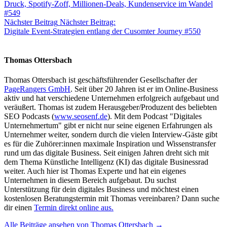
Druck, Spotify-Zoff, Millionen-Deals, Kundenservice im Wandel
#549
Nächster Beitrag
Nächster Beitrag:
Digitale Event-Strategien entlang der Cusomter Journey #550
Thomas Ottersbach
Thomas Ottersbach ist geschäftsführender Gesellschafter der
PageRangers GmbH
. Seit über 20 Jahren ist er im Online-Business
aktiv und hat verschiedene Unternehmen erfolgreich aufgebaut und
veräußert. Thomas ist zudem Herausgeber/Produzent des beliebten
SEO Podcasts (
www.seosenf.de
). Mit dem Podcast "Digitales
Unternehmertum" gibt er nicht nur seine eigenen Erfahrungen als
Unternehmer weiter, sondern durch die vielen Interview-Gäste gibt
es für die Zuhörer:innen maximale Inspiration und Wissenstransfer
rund um das digitale Business. Seit einigen Jahren dreht sich mit
dem Thema Künstliche Intelligenz (KI) das digitale Businessrad
weiter. Auch hier ist Thomas Experte und hat ein eigenes
Unternehmen in diesem Bereich aufgebaut. Du suchst
Unterstützung für dein digitales Business und möchtest einen
kostenlosen Beratungstermin mit Thomas vereinbaren? Dann suche
dir einen
Termin direkt online aus.
Alle Beiträge ansehen von Thomas Ottersbach →