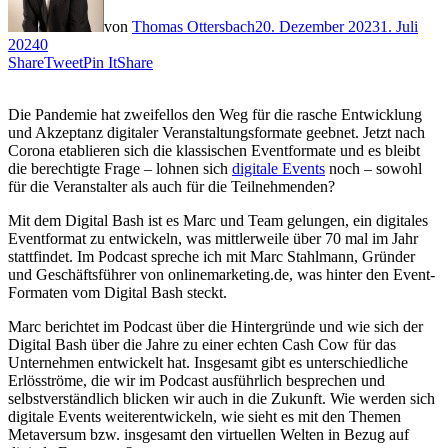
von
Thomas Ottersbach
20. Dezember 2023
1. Juli
2024
0
Share
Tweet
Pin It
Share
Die Pandemie hat zweifellos den Weg für die rasche Entwicklung
und Akzeptanz digitaler Veranstaltungsformate geebnet. Jetzt nach
Corona etablieren sich die klassischen Eventformate und es bleibt
die berechtigte Frage – lohnen sich
digitale Events
noch – sowohl
für die Veranstalter als auch für die Teilnehmenden?
Mit dem Digital Bash ist es Marc und Team gelungen, ein digitales
Eventformat zu entwickeln, was mittlerweile über 70 mal im Jahr
stattfindet. Im Podcast spreche ich mit Marc Stahlmann, Gründer
und Geschäftsführer von onlinemarketing.de, was hinter den Event-
Formaten vom Digital Bash steckt.
Marc berichtet im Podcast über die Hintergründe und wie sich der
Digital Bash über die Jahre zu einer echten Cash Cow für das
Unternehmen entwickelt hat. Insgesamt gibt es unterschiedliche
Erlösströme, die wir im Podcast ausführlich besprechen und
selbstverständlich blicken wir auch in die Zukunft. Wie werden sich
digitale Events weiterentwickeln, wie sieht es mit den Themen
Metaversum bzw. insgesamt den virtuellen Welten in Bezug auf