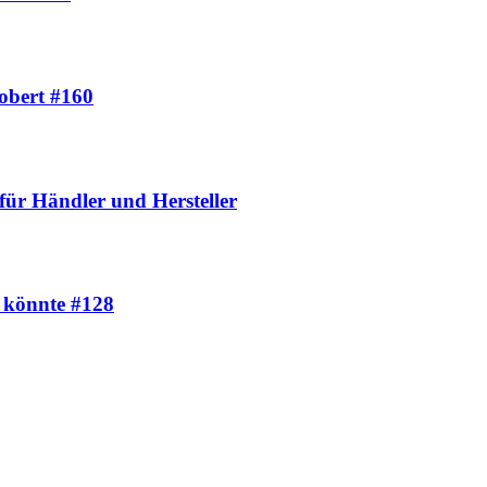
robert #160
 Händler und Hersteller
n könnte #128