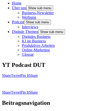
Home
Über uns
Show sub menu
Business-Newsletter
Werbung
Podcast
Show sub menu
Interviews
Digitale Themen
Show sub menu
Digitales Business
KI im Business
Produktives Arbeiten
Online-Marketing
Glossar
YT Podcast DUT
Share
Tweet
Pin It
Share
Share
Tweet
Pin It
Share
Beitragsnavigation