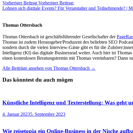
Vorheriger Beitrag
Vorheriger Beitrag:
Lohnen sich digitale Events? Für Veranstalter und Teilnehmende? | 
Thomas Ottersbach
Thomas Ottersbach ist geschäftsführender Gesellschafter der
PageRa
Thomas ist zudem Herausgeber/Produzent des beliebten SEO Podcast
sondern durch die vielen Interview-Gäste gibt es für die Zuhörer:inn
Intelligenz (KI) das digitale Businessrad weiter. Auch hier ist Thom
einen kostenlosen Beratungstermin mit Thomas vereinbaren? Dann su
Alle Beiträge ansehen von Thomas Ottersbach →
Das könntest du auch mögen
Künstliche Intelligenz und Texterstellung: Was geht 
4. Januar 2023
5. September 2023
Wie reisetopia ein Online-Business in der Nische aufb