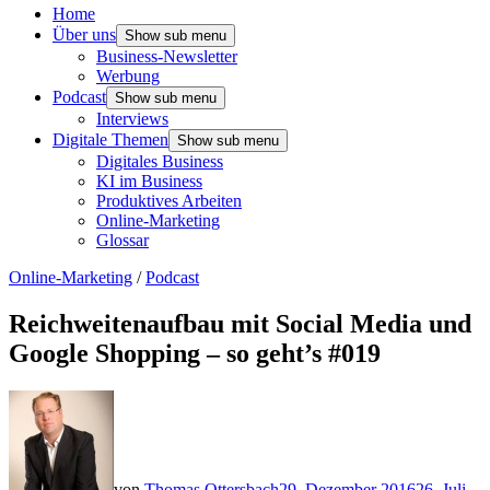
Home
Über uns
Show sub menu
Business-Newsletter
Werbung
Podcast
Show sub menu
Interviews
Digitale Themen
Show sub menu
Digitales Business
KI im Business
Produktives Arbeiten
Online-Marketing
Glossar
Online-Marketing
/
Podcast
Reichweitenaufbau mit Social Media und
Google Shopping – so geht’s #019
von
Thomas Ottersbach
29. Dezember 2016
26. Juli