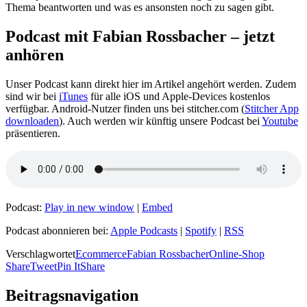
Thema beantworten und was es ansonsten noch zu sagen gibt.
Podcast mit Fabian Rossbacher – jetzt
anhören
Unser Podcast kann direkt hier im Artikel angehört werden. Zudem
sind wir bei
iTunes
für alle iOS und Apple-Devices kostenlos
verfügbar. Android-Nutzer finden uns bei stitcher.com (
Stitcher App
downloaden
). Auch werden wir künftig unsere Podcast bei
Youtube
präsentieren.
Podcast:
Play in new window
|
Embed
Podcast abonnieren bei:
Apple Podcasts
|
Spotify
|
RSS
Verschlagwortet
Ecommerce
Fabian Rossbacher
Online-Shop
Share
Tweet
Pin It
Share
Beitragsnavigation